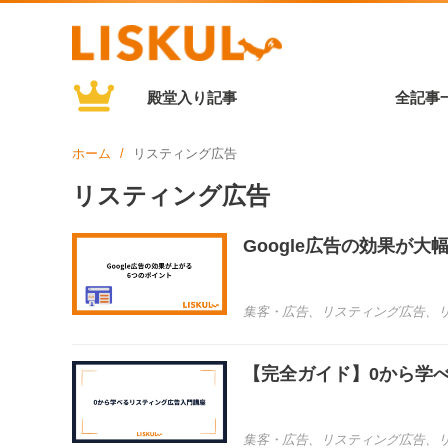
殿堂入り記事
全記事
ホーム
リスティング広告
リスティング広告
Google広告の効果が
集客・広告
、
リスティング広告
、
【完全ガイド】0から学
集客・広告
、
リスティング広告
、