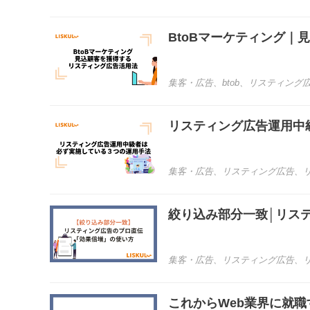
BtoBマーケティング
集客・広告
、
btob
、
リスティング
リスティング広告運用中
集客・広告
、
リスティング広告
、
絞り込み部分一致│リス
集客・広告
、
リスティング広告
、
これからWeb業界に就