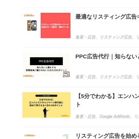
最適なリスティング広告
集客・広告
、
リスティング広告
、
PPC広告代行｜知らな
集客・広告
、
リスティング広告
、
【5分でわかる】エンハ
ト
集客・広告
、
Google AdWords
、
リ
リスティング広告を始め