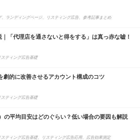
グ
、
ランディングページ
、
リスティング広告
、
参考記事まとめ
の消費税｜「代理店を通さないと得をする」は真っ赤な嘘！
リスティング広告基礎
を劇的に改善させるアカウント構成のコツ
リスティング広告基礎
R）の平均目安はどのぐらい？低い場合の要因も解説
リスティング広告基礎
、
リスティング広告応用
、
広告効果測定