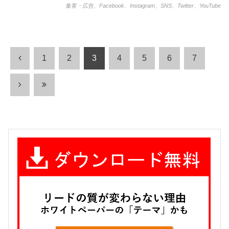
集客・広告
、
Facebook
、
Instagram
、
SNS
、
Twitter
、
YouTube
1
2
3
4
5
6
7