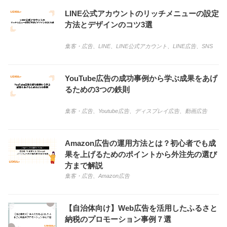
LINE公式アカウントのリッチメニューの設定
方法とデザインのコツ3選
集客・広告
、
LINE
、
LINE公式アカウント
、
LINE広告
、
SNS
YouTube広告の成功事例から学ぶ成果をあげ
るための3つの鉄則
集客・広告
、
Youtube広告
、
ディスプレイ広告
、
動画広告
Amazon広告の運用方法とは？初心者でも成
果を上げるためのポイントから外注先の選び
方まで解説
集客・広告
、
Amazon広告
【自治体向け】Web広告を活用したふるさと
納税のプロモーション事例７選