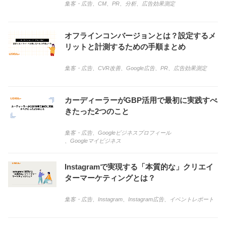
集客・広告
、
CM
、
PR
、
分析
、
広告効果測定
オフラインコンバージョンとは？設定するメ
リットと計測するための手順まとめ
集客・広告
、
CVR改善
、
Google広告
、
PR
、
広告効果測定
カーディーラーがGBP活用で最初に実践すべ
きたった2つのこと
集客・広告
、
Googleビジネスプロフィール
、
Googleマイビジネス
Instagramで実現する「本質的な」クリエイ
ターマーケティングとは？
集客・広告
、
Instagram
、
Instagram広告
、
イベントレポート