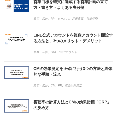
営業目標を確実に達成する営業計画の立て
方・書き方・よくある失敗例
集客・広告
、
PR
、
セールス
、
営業支援
、
営業管理
LINE公式アカウントを複数アカウント開設す
る方法と、3つのメリット・デメリット
集客・広告
、
LINE公式アカウント
CMの効果測定を正確に行う3つの方法と具体
的な手順・流れ
集客・広告
、
CM
、
PR
、
広告効果測定
視聴率の計算方法とCMの効果指標「GRP」
の決め方