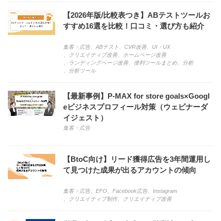
【2026年版/比較表つき】ABテストツールお
すすめ16選を比較！口コミ・選び方も紹介
集客・広告
、
ABテスト
、
CVR改善
、
UI・UX
、
クリエイティブ改善
、
ホームページ改善
、
ランディングページ改善
、
便利ツールまとめ
、
分析
、
分析ツール
【最新事例】P-MAX for store goals×Googl
eビジネスプロフィール対策（ウェビナーダ
イジェスト）
集客・広告
【BtoC向け】リード獲得広告を3年間運用し
て見つけた成果が出るアカウントの傾向
集客・広告
、
EFO
、
Facebook広告
、
Instagram
、
クリエイティブ制作
、
クリエイティブ改善