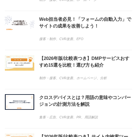
Web担当者必見！「フォームの自動入力」で
サイトの成果を改善しよう！
接客・制作
、
CVR改善
、
EFO
【2026年版/比較表つき】DMPサービスおす
すめ15選を比較！選び方も紹介
制作・接客
、
CVR改善
、
ホームページ
、
分析
クロスデバイスとは？用語の意味やコンバー
ジョンの計測方法を解説
集客・広告
、
CVR改善
、
PR
、
用語解説
【2026年版/比較表つき】サイト内検索ツー