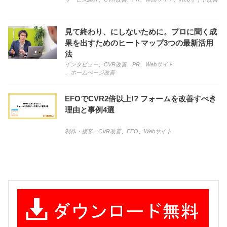
見て終わり、にしないために。プロに聞く成
果を出すためのヒートマップ3つの最新活用
法
インタビュー
、
CVR改善
、
PR
、
Webサイト
、
ホームぺージ改善
EFOでCVR2倍以上!? フォームを改善すべき
理由と事例4選
制作・接客
、
CVR改善
、
EFO
、
Webサイト