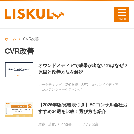
ホーム
CVR改善
CVR改善
オウンドメディアで成果が出ないのはなぜ？
原因と改善方法を解説
マーケティング
、
CVR改善
、
SEO
、
オウンドメディア
、
コンテンツマーケティング
【2026年版/比較表つき】ECコンサル会社お
すすめ34選を比較！選び方も紹介
集客・広告
、
CVR改善
、
ec
、
サイト改善