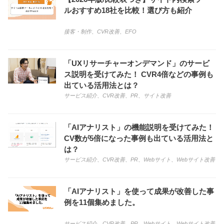
ルおすすめ18社を比較！選び方も紹介
接客・制作
、
CVR改善
、
EFO
「UXリサーチャーオンデマンド」のサービ
ス説明を受けてみた！ CVR4倍などの事例も
出ている活用法とは？
サービス紹介
、
CVR改善
、
PR
、
サイト改善
「AIアナリスト」の機能説明を受けてみた！
CV数が5倍になった事例も出ている活用法と
は？
サービス紹介
、
CVR改善
、
PR
、
Webサイト
、
Webサイト改善
「AIアナリスト」を使って成果が改善した事
例を11個集めました。
サービス紹介
、
CVR改善
、
PR
、
Webサイト
、
Webサイト改善