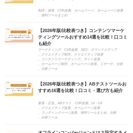
制作・接客
、
CVR改善
、
ホームページ
、
ホームページ改善
、
便利ツールまとめ
【2026年版/比較表つき】コンテンツマーケ
ティングツールおすすめ14選を比較！口コミ
も紹介
マーケティング
、
CVR改善
、
SEO
、
オウンドメディア
、
クリエイティブ制作
、
クリエイティブ改善
、
コンテンツマーケティング
、
サイト改善
、
ホームページ制作
、
ホームページ改善
、
リサーチ
、
分析
、
分析ツール
【2026年版/比較表つき】ABテストツールお
すすめ16選を比較！口コミ・選び方も紹介
集客・広告
、
ABテスト
、
CVR改善
、
UI・UX
、
クリエイティブ改善
、
ホームページ改善
、
ランディングページ改善
、
便利ツールまとめ
、
分析
、
分析ツール
オフラインコンバージョンとは？設定するメ