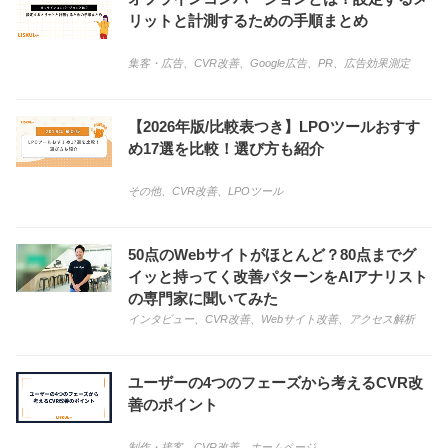
リットと計測するための手順まとめ
集客・広告
、
CVR改善
、
Google広告
、
PR
、
広告効果測定
【2026年版/比較表つき】LPOツールおすす
め17選を比較！選び方も紹介
その他
、
CVR改善
、
LPOツール
50点のWebサイトがほとんど？80点までグ
イッと持ってく改善パターンをAIアナリスト
の専門家に聞いてみた
インタビュー
、
CVR改善
、
Webサイト改善
、
アクセス解析
ユーザーの4つのフェーズから考えるCVR改
善のポイント
制作・接客
、
CVR改善
、
ホームページ