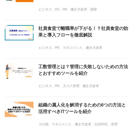
ビジネス
、
DX
、
PR
、
働き方改革
、
開発
社員食堂で離職率が下がる！？社員食堂の効
果と導入フローを徹底解説
ビジネス
、
PR
、
マネジメント
、
働き方改革
工数管理とは？管理に失敗しないための方法
とおすすめツールを紹介
ビジネス
、
PR
、
タスク管理
、
働き方改革
組織の属人化を解消するための6つの方法と
活用すべきITツールを紹介
その他
、
マネジメント
、
働き方改革
、
社内SNS
、
管理