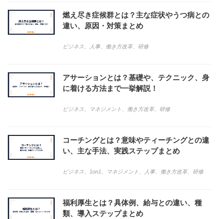
燃え尽き症候群とは？主な症状やうつ病との
違い、原因・対策まとめ
ビジネス
、
人事
、
働き方改革
、
研修
アサーションとは？基礎や、テクニック、身
に着ける方法まで一挙解説！
ビジネス
、
マネジメント
、
働き方改革
、
研修
コーチングとは？意味やティーチングとの違
い、主な手法、実践ステップまとめ
ビジネス
、
1on1
、
マネジメント
、
人事
、
働き方改革
、
研修
福利厚生とは？具体例、給与との違い、種
類、導入ステップまとめ