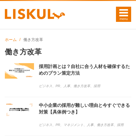
ホーム
働き方改革
働き方改革
採用計画とは？自社に合う人材を確保するた
めのプラン策定方法
ビジネス
、
PR
、
人事
、
働き方改革
、
採用
中小企業の採用が難しい理由と今すぐできる
対策【具体例つき】
ビジネス
、
PR
、
マネジメント
、
人事
、
働き方改革
、
採用