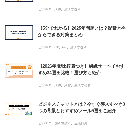
ビジネス
、
人事
、
働き方改革
【5分でわかる】2025年問題とは？影響と今
からできる対策まとめ
ビジネス
、
DX
、
IoT
、
働き方改革
【2026年版/比較表つき】組織サーベイおす
すめ34選を比較！選び方も紹介
ビジネス
、
人事
、
人材
、
働き方改革
ビジネスチャットとは？今すぐ導入すべき3
つの背景とおすすめツール5選をご紹介
ビジネス
、
働き方改革
、
用語解説