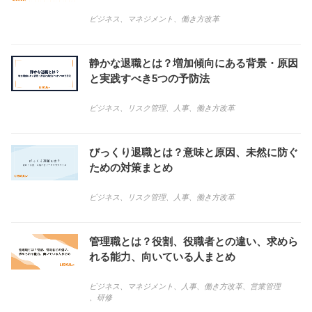
ビジネス
、
マネジメント
、
働き方改革
静かな退職とは？増加傾向にある背景・原因
と実践すべき5つの予防法
ビジネス
、
リスク管理
、
人事
、
働き方改革
びっくり退職とは？意味と原因、未然に防ぐ
ための対策まとめ
ビジネス
、
リスク管理
、
人事
、
働き方改革
管理職とは？役割、役職者との違い、求めら
れる能力、向いている人まとめ
ビジネス
、
マネジメント
、
人事
、
働き方改革
、
営業管理
、
研修