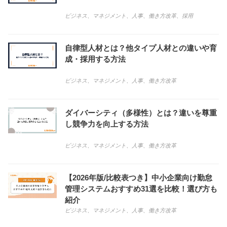
ビジネス
、
マネジメント
、
人事
、
働き方改革
、
採用
自律型人材とは？他タイプ人材との違いや育
成・採用する方法
ビジネス
、
マネジメント
、
人事
、
働き方改革
ダイバーシティ（多様性）とは？違いを尊重
し競争力を向上する方法
ビジネス
、
マネジメント
、
人事
、
働き方改革
【2026年版/比較表つき】中小企業向け勤怠
管理システムおすすめ31選を比較！選び方も
紹介
ビジネス
、
マネジメント
、
人事
、
働き方改革