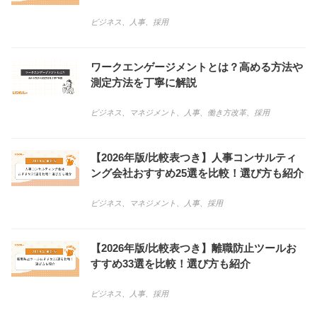
ビジネス
、
人事
、
採用
ワークエンゲージメントとは？高める方法や
測定方法を丁寧に解説
ビジネス
、
マネジメント
、
人事
、
働き方改革
、
採用
【2026年版/比較表つき】人事コンサルティ
ング会社おすすめ25選を比較！選び方も紹介
ビジネス
、
マネジメント
、
人事
、
採用
【2026年版/比較表つき】離職防止ツールお
すすめ33選を比較！選び方も紹介
ビジネス
、
人事
、
採用