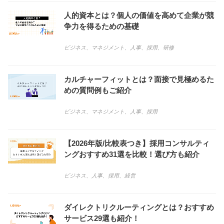
人的資本とは？個人の価値を高めて企業が競
争力を得るための基礎
ビジネス
、
マネジメント
、
人事
、
採用
、
研修
カルチャーフィットとは？面接で見極めるた
めの質問例もご紹介
ビジネス
、
マネジメント
、
人事
、
採用
【2026年版/比較表つき】採用コンサルティ
ングおすすめ31選を比較！選び方も紹介
ビジネス
、
人事
、
採用
、
経営
ダイレクトリクルーティングとは？おすすめ
サービス29選も紹介！