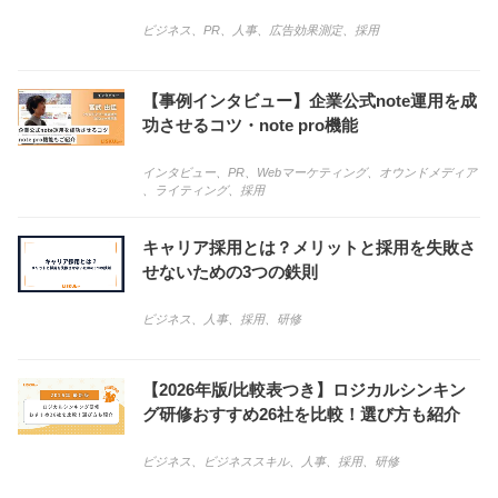
ビジネス
、
PR
、
人事
、
広告効果測定
、
採用
【事例インタビュー】企業公式note運用を成
功させるコツ・note pro機能
インタビュー
、
PR
、
Webマーケティング
、
オウンドメディア
、
ライティング
、
採用
キャリア採用とは？メリットと採用を失敗さ
せないための3つの鉄則
ビジネス
、
人事
、
採用
、
研修
【2026年版/比較表つき】ロジカルシンキン
グ研修おすすめ26社を比較！選び方も紹介
ビジネス
、
ビジネススキル
、
人事
、
採用
、
研修