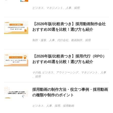
ビジネス
、
マネジメント
、
人事
、
採用
【2026年版/比較表つき】採用動画制作会社
おすすめ30選を比較！選び方も紹介
制作・接客
、
人事
、
代行会社
、
動画制作
、
採用
【2026年版/比較表つき】採用代行（RPO）
おすすめ45選を比較！選び方も紹介
その他, ビジネス
、
アウトソーシング
、
マネジメント
、
人事
、
採用
採用動画の制作方法・役立つ事例・採用動画
の種類や制作のポイント
ビジネス
、
人事
、
採用
、
採用動画