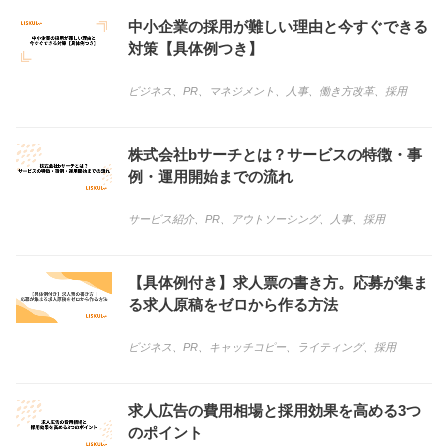
中小企業の採用が難しい理由と今すぐできる
対策【具体例つき】
ビジネス
、
PR
、
マネジメント
、
人事
、
働き方改革
、
採用
株式会社bサーチとは？サービスの特徴・事
例・運用開始までの流れ
サービス紹介
、
PR
、
アウトソーシング
、
人事
、
採用
【具体例付き】求人票の書き方。応募が集ま
る求人原稿をゼロから作る方法
ビジネス
、
PR
、
キャッチコピー
、
ライティング
、
採用
求人広告の費用相場と採用効果を高める3つ
のポイント