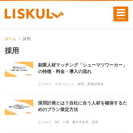
ホーム
採用
採用
副業人材マッチング「シューマツワーカー」
の特徴・料金・導入の流れ
ビジネス
、
マネジメント
、
採用
、
業務効率化
採用計画とは？自社に合う人材を確保するた
めのプラン策定方法
ビジネス
、
PR
、
人事
、
働き方改革
、
採用