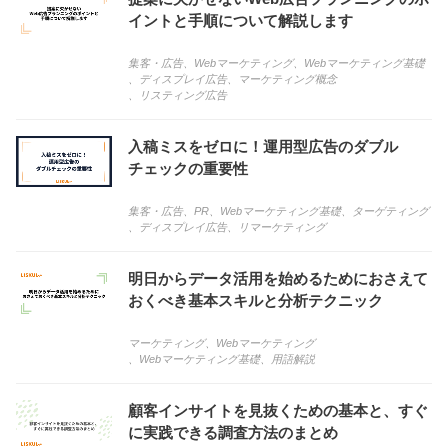
イントと手順について解説します
集客・広告
、
Webマーケティング
、
Webマーケティング基礎
、
ディスプレイ広告
、
マーケティング概念
、
リスティング広告
入稿ミスをゼロに！運用型広告のダブル
チェックの重要性
集客・広告
、
PR
、
Webマーケティング基礎
、
ターゲティング
、
ディスプレイ広告
、
リマーケティング
明日からデータ活用を始めるためにおさえて
おくべき基本スキルと分析テクニック
マーケティング
、
Webマーケティング
、
Webマーケティング基礎
、
用語解説
顧客インサイトを見抜くための基本と、すぐ
に実践できる調査方法のまとめ