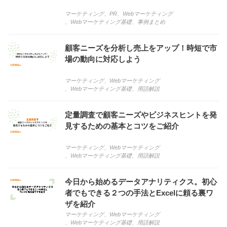
マーケティング
、
PR
、
Webマーケティング
、
Webマーケティング基礎
、
事例まとめ
顧客ニーズを分析し売上をアップ！時短で市
場の動向に対応しよう
マーケティング
、
Webマーケティング
、
Webマーケティング基礎
、
用語解説
定量調査で顧客ニーズやビジネスヒントを発
見するための基本とコツをご紹介
マーケティング
、
Webマーケティング
、
Webマーケティング基礎
、
用語解説
今日から始めるデータアナリティクス。初心
者でもできる２つの手法とExcelに頼る裏ワ
ザを紹介
マーケティング
、
Webマーケティング
、
Webマーケティング基礎
、
用語解説