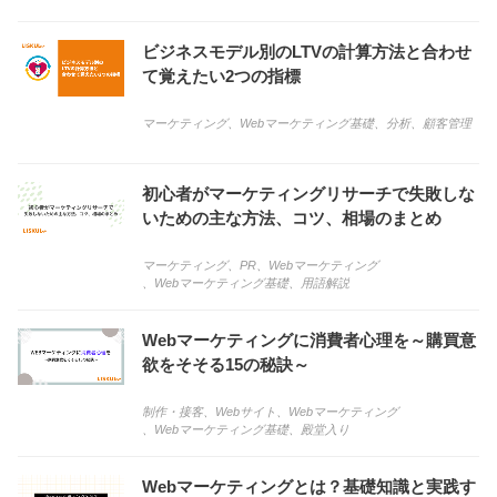
ビジネスモデル別のLTVの計算方法と合わせ
て覚えたい2つの指標
マーケティング
、
Webマーケティング基礎
、
分析
、
顧客管理
初心者がマーケティングリサーチで失敗しな
いための主な方法、コツ、相場のまとめ
マーケティング
、
PR
、
Webマーケティング
、
Webマーケティング基礎
、
用語解説
Webマーケティングに消費者心理を～購買意
欲をそそる15の秘訣～
制作・接客
、
Webサイト
、
Webマーケティング
、
Webマーケティング基礎
、
殿堂入り
Webマーケティングとは？基礎知識と実践す