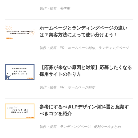
制作・接客
、
著作権
ホームページとランディングページの違い
は？集客方法によって使い分けよう！
制作・接客
、
PR
、
ホームページ制作
、
ランディングページ
【応募が来ない原因と対策】応募したくなる
採用サイトの作り方
制作・接客
、
PR
、
ホームページ制作
参考にするべきLPデザイン例14選と意識す
べきコツを紹介
制作・接客
、
ランディングページ
、
便利ツールまとめ