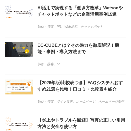
AI活用で実現する「働き方改革」Watsonや
チャットボットなどの企業活用事例15選
制作・接客
、
PR
、
Web接客
、
チャットボット
EC-CUBEとは？その魅力を徹底解説！機
能・事例・導入方法まで
制作・接客
、
ec
【2026年版/比較表つき】FAQシステムおす
すめ21選を比較！口コミ・比較表も紹介
制作・接客
、
サイト改善
、
ホームページ
、
ホームページ制作
【炎上やトラブルを回避】写真の正しい引用
方法と安全な使い方