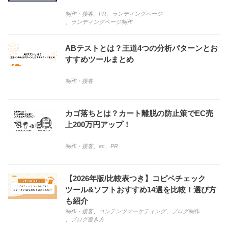
制作・接客
、
PR
、
ランディングページ
、
ランディングページ制作
ABテストとは？王道4つの分析パターンとお
すすめツールまとめ
制作・接客
カゴ落ちとは？カート離脱の防止策でEC売
上200万円アップ！
制作・接客
、
ec
、
PR
【2026年版/比較表つき】コピペチェック
ツール&ソフトおすすめ14選を比較！選び方
も紹介
制作・接客
、
コンテンツマーケティング
、
ブログ制作
、
ブログ書き方