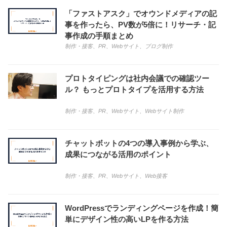
「ファストアスク」でオウンドメディアの記
事を作ったら、PV数が5倍に！リサーチ・記
事作成の手順まとめ
制作・接客
、
PR
、
Webサイト
、
ブログ制作
プロトタイピングは社内会議での確認ツー
ル？ もっとプロトタイプを活用する方法
制作・接客
、
PR
、
Webサイト
、
Webサイト制作
チャットボットの4つの導入事例から学ぶ、
成果につながる活用のポイント
制作・接客
、
PR
、
Webサイト
、
Web接客
WordPressでランディングページを作成！簡
単にデザイン性の高いLPを作る方法