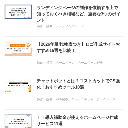
ランディングページの制作を依頼する上で
知っておくべき相場など、重要な3つのポイ
ント
制作・接客
、
ランディングページ
【2026年版/比較表つき】ロゴ作成サイトお
すすめ15選を比較！
制作・接客
、
ホームページ
、
ホームページ制作
チャットボットとは？コストカットでCS強
化！おすすめツール10選
制作・接客
、
Web接客
、
チャットボット
、
ホームページ
ＩＴ導入補助金が使えるホームページ作成
サービス11選