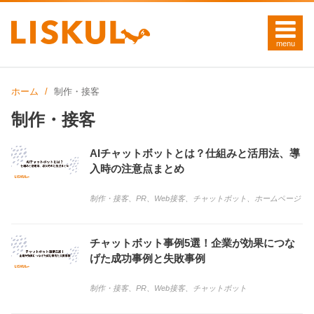
ホーム
制作・接客
制作・接客
AIチャットボットとは？仕組みと活用法、導
入時の注意点まとめ
制作・接客
、
PR
、
Web接客
、
チャットボット
、
ホームページ
チャットボット事例5選！企業が効果につな
げた成功事例と失敗事例
制作・接客
、
PR
、
Web接客
、
チャットボット