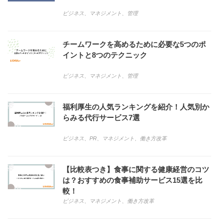
ビジネス
、
マネジメント
、
管理
チームワークを高めるために必要な5つのポ
イントと8つのテクニック
ビジネス
、
マネジメント
、
管理
福利厚生の人気ランキングを紹介！人気別か
らみる代行サービス7選
ビジネス
、
PR
、
マネジメント
、
働き方改革
【比較表つき】食事に関する健康経営のコツ
は？おすすめの食事補助サービス15選を比
較！
ビジネス
、
マネジメント
、
働き方改革