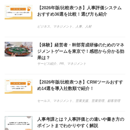
【2026年版/比較表つき】人事評価システム
おすすめ36選を比較！選び方も紹介
ビジネス
、
マネジメント
、
人事
、
人材
【体験】経営者・幹部育成研修のためのマネ
ジメントゲームを東京で！感想から分かる効
果は？
サービス紹介
、
PR
、
マネジメント
【2026年版/比較表つき】CRMツールおすす
め14選を導入社数順で紹介！
セールス
、
マネジメント
、
営業支援
、
営業管理
、
顧客管理
人事考課とは？人事評価との違いや書き方の
ポイントまでわかりやすく解説