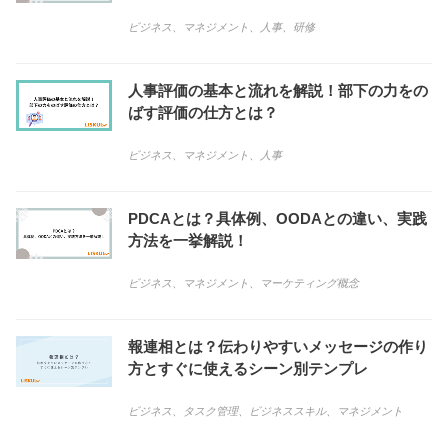
ビジネス
、
マネジメント
、
人事
、
研修
人事評価の基本と流れを解説！部下の力をの
ばす評価の仕方とは？
ビジネス
、
マネジメント
、
人事
PDCAとは？具体例、OODAとの違い、実践
方法を一挙解説！
ビジネス
、
マネジメント
、
マーケティング概念
報連相とは？伝わりやすいメッセージの作り
方とすぐに使えるシーン別テンプレ
ビジネス
、
タスク管理
、
ビジネススキル
、
マネジメント