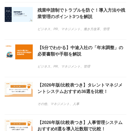
残業申請制でトラブルを防ぐ！導入方法や残
業管理のポイント3つを解説
ビジネス
、
PR
、
マネジメント
、
働き方改革
、
管理
【5分でわかる】中途入社の「年末調整」の
必要書類や手順を解説
ビジネス
、
PR
、
マネジメント
、
管理
【2026年版/比較表つき】タレントマネジメ
ントシステムおすすめ36選を比較！
その他
、
マネジメント
、
人事
【2026年版/比較表つき】人事管理システム
おすすめ8選を導入社数順で比較！