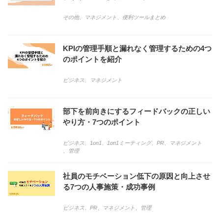
その他
、
マネジメント
、
便利ツールまとめ
KPIの管理手順と漏れなく管理するための4つ
のポイントを紹介
ビジネス
、
マネジメント
部下を前向きにするフィードバックの正しい
やり方・7つのポイント
ビジネス
、
1on1
、
1on1ミーティング
、
PR
、
マネジメント
、
管理
社員のモチベーション低下の原因と向上させ
る7つの人事施策・成功事例
ビジネス
、
PR
、
マネジメント
、
管理