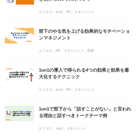
ビジネス
、
1on1
、
PR
、
マネジメント
部下のやる気を上げる効果的なモチベーショ
ンマネジメント
ビジネス
、
PR
、
マネジメント
、
管理
1on1の導入で得られる4つの効果と効果を最
大化するテクニック
ビジネス
、
1on1
、
PR
、
マネジメント
1on1で部下から「話すことがない」と言われ
る理由と話すべきトークテーマ例
ビジネス
、
1on1
、
マネジメント