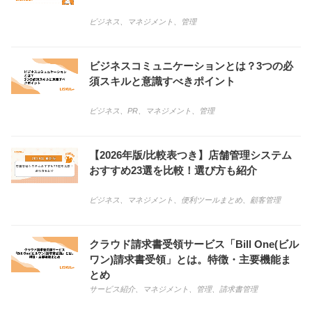
ビジネス
、
マネジメント
、
管理
ビジネスコミュニケーションとは？3つの必
須スキルと意識すべきポイント
ビジネス
、
PR
、
マネジメント
、
管理
【2026年版/比較表つき】店舗管理システム
おすすめ23選を比較！選び方も紹介
ビジネス
、
マネジメント
、
便利ツールまとめ
、
顧客管理
クラウド請求書受領サービス「Bill One(ビル
ワン)請求書受領」とは。特徴・主要機能ま
とめ
サービス紹介
、
マネジメント
、
管理
、
請求書管理