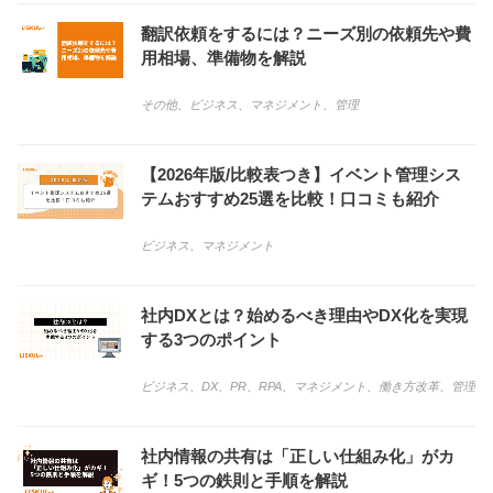
翻訳依頼をするには？ニーズ別の依頼先や費
用相場、準備物を解説
その他
、
ビジネス
、
マネジメント
、
管理
【2026年版/比較表つき】イベント管理シス
テムおすすめ25選を比較！口コミも紹介
ビジネス
、
マネジメント
社内DXとは？始めるべき理由やDX化を実現
する3つのポイント
ビジネス
、
DX
、
PR
、
RPA
、
マネジメント
、
働き方改革
、
管理
社内情報の共有は「正しい仕組み化」がカ
ギ！5つの鉄則と手順を解説