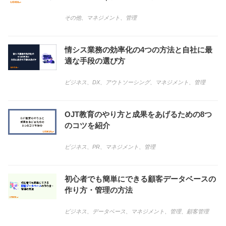
その他
、
マネジメント
、
管理
情シス業務の効率化の4つの方法と自社に最
適な手段の選び方
ビジネス
、
DX
、
アウトソーシング
、
マネジメント
、
管理
OJT教育のやり方と成果をあげるための8つ
のコツを紹介
ビジネス
、
PR
、
マネジメント
、
管理
初心者でも簡単にできる顧客データベースの
作り方・管理の方法
ビジネス
、
データベース
、
マネジメント
、
管理
、
顧客管理