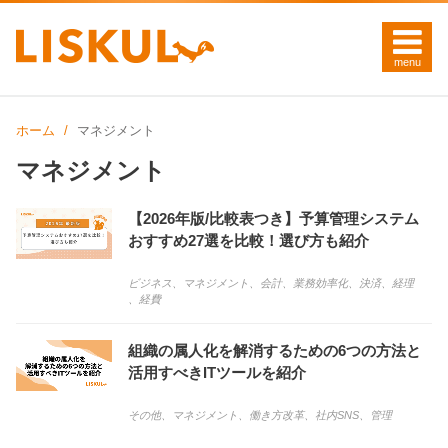
ホーム
マネジメント
マネジメント
【2026年版/比較表つき】予算管理システム
おすすめ27選を比較！選び方も紹介
ビジネス
、
マネジメント
、
会計
、
業務効率化
、
決済
、
経理
、
経費
組織の属人化を解消するための6つの方法と
活用すべきITツールを紹介
その他
、
マネジメント
、
働き方改革
、
社内SNS
、
管理