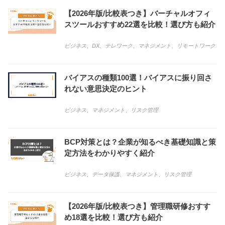
【2026年版/比較表つき】バーチャルオフィ
スツールおすすめ22選を比較！選び方も紹介
ビジネス
、
DX
、
テレワーク
、
マネジメント
、
リモートワーク
バイアスの種類100選！バイアスに振り回さ
れない意思決定のヒント
ビジネス
、
マネジメント
、
リスク管理
BCP対策とは？企業が知るべき基礎知識と策
定方法をわかりやすく紹介
ビジネス
、
データ保護
、
マネジメント
、
リスク管理
【2026年版/比較表つき】管理職研修おすす
め18選を比較！選び方も紹介