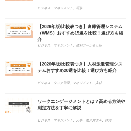
ビジネス
、
マネジメント
、
研修
【2026年版/比較表つき】倉庫管理システム
（WMS）おすすめ15選を比較！選び方も紹
介
ビジネス
、
マネジメント
、
便利ツールまとめ
【2026年版/比較表つき】人材派遣管理シス
テムおすすめ20選を比較！選び方も紹介
ビジネス
、
タスク管理
、
マネジメント
、
人材
ワークエンゲージメントとは？高める方法や
測定方法を丁寧に解説
ビジネス
、
マネジメント
、
人事
、
働き方改革
、
採用