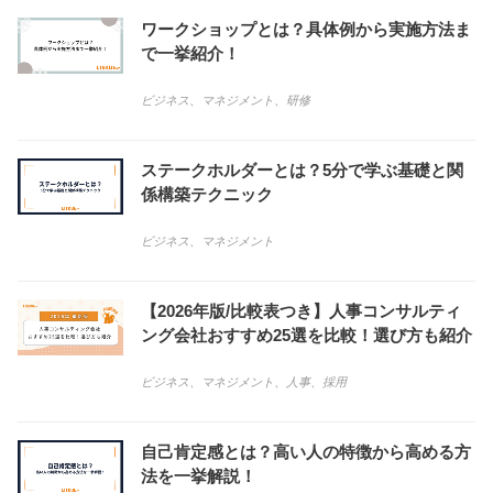
ワークショップとは？具体例から実施方法ま
で一挙紹介！
ビジネス
、
マネジメント
、
研修
ステークホルダーとは？5分で学ぶ基礎と関
係構築テクニック
ビジネス
、
マネジメント
【2026年版/比較表つき】人事コンサルティ
ング会社おすすめ25選を比較！選び方も紹介
ビジネス
、
マネジメント
、
人事
、
採用
自己肯定感とは？高い人の特徴から高める方
法を一挙解説！