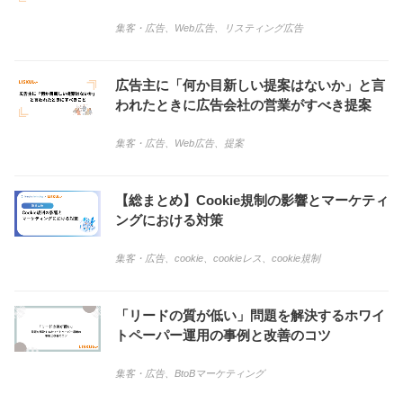
集客・広告
、
Web広告
、
リスティング広告
広告主に「何か目新しい提案はないか」と言
われたときに広告会社の営業がすべき提案
集客・広告
、
Web広告
、
提案
【総まとめ】Cookie規制の影響とマーケティ
ングにおける対策
集客・広告
、
cookie
、
cookieレス
、
cookie規制
「リードの質が低い」問題を解決するホワイ
トペーパー運用の事例と改善のコツ
集客・広告
、
BtoBマーケティング