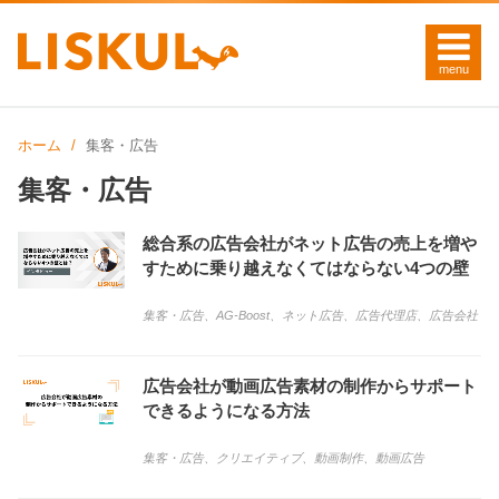
ホーム
集客・広告
集客・広告
総合系の広告会社がネット広告の売上を増や
すために乗り越えなくてはならない4つの壁
集客・広告
、
AG-Boost
、
ネット広告
、
広告代理店
、
広告会社
広告会社が動画広告素材の制作からサポート
できるようになる方法
集客・広告
、
クリエイティブ
、
動画制作
、
動画広告