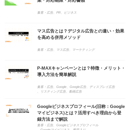
業・対応期限・対応書類
集客・広告
、
PR
、
ビジネス
マス広告とは？デジタル広告との違い・効果
を高める併用メソッド
集客・広告
、
マス広告
、
マーケティング
P-MAXキャンペーンとは？特徴・メリット・
導入方法を簡単解説
集客・広告
、
Google
、
Google広告
、
ディスプレイ広告
、
リスティング広告
、
動画広告
Googleビジネスプロフィール(旧称：Google
マイビジネス)とは？活用すべき理由から登
録方法まで解説
集客・広告
、
Googleビジネスプロフィール
、
Googleマイビジネス
、
殿堂入り