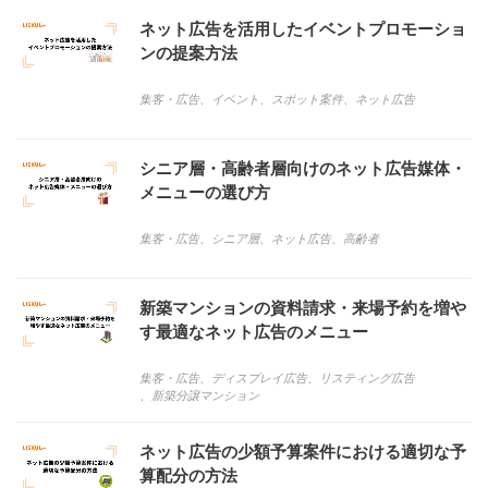
ネット広告を活用したイベントプロモーショ
ンの提案方法
集客・広告
、
イベント
、
スポット案件
、
ネット広告
シニア層・高齢者層向けのネット広告媒体・
メニューの選び方
集客・広告
、
シニア層
、
ネット広告
、
高齢者
新築マンションの資料請求・来場予約を増や
す最適なネット広告のメニュー
集客・広告
、
ディスプレイ広告
、
リスティング広告
、
新築分譲マンション
ネット広告の少額予算案件における適切な予
算配分の方法