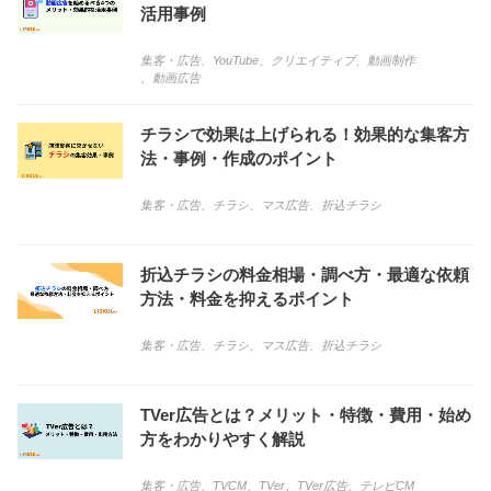
活用事例
集客・広告
、
YouTube
、
クリエイティブ
、
動画制作
、
動画広告
チラシで効果は上げられる！効果的な集客方
法・事例・作成のポイント
集客・広告
、
チラシ
、
マス広告
、
折込チラシ
折込チラシの料金相場・調べ方・最適な依頼
方法・料金を抑えるポイント
集客・広告
、
チラシ
、
マス広告
、
折込チラシ
TVer広告とは？メリット・特徴・費用・始め
方をわかりやすく解説
集客・広告
、
TVCM
、
TVer
、
TVer広告
、
テレビCM