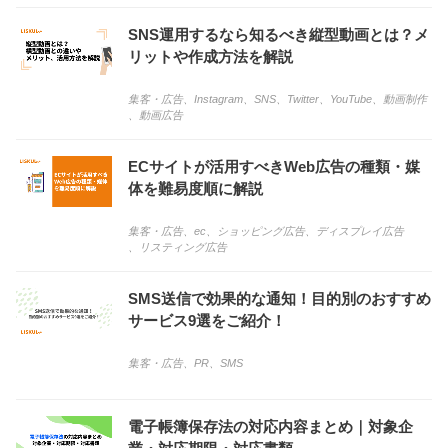
SNS運用するなら知るべき縦型動画とは？メ
リットや作成方法を解説
集客・広告
、
Instagram
、
SNS
、
Twitter
、
YouTube
、
動画制作
、
動画広告
ECサイトが活用すべきWeb広告の種類・媒
体を難易度順に解説
集客・広告
、
ec
、
ショッピング広告
、
ディスプレイ広告
、
リスティング広告
SMS送信で効果的な通知！目的別のおすすめ
サービス9選をご紹介！
集客・広告
、
PR
、
SMS
電子帳簿保存法の対応内容まとめ｜対象企