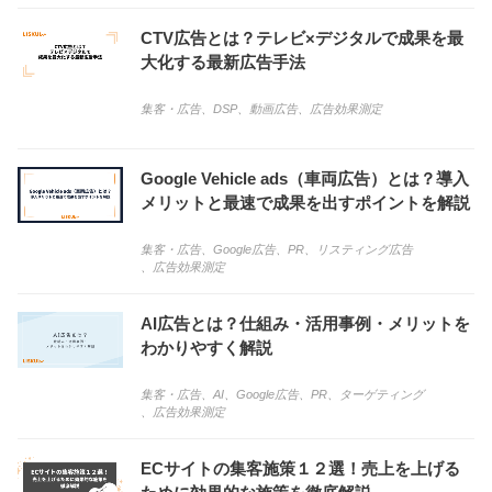
CTV広告とは？テレビ×デジタルで成果を最
大化する最新広告手法
集客・広告
、
DSP
、
動画広告
、
広告効果測定
Google Vehicle ads（車両広告）とは？導入
メリットと最速で成果を出すポイントを解説
集客・広告
、
Google広告
、
PR
、
リスティング広告
、
広告効果測定
AI広告とは？仕組み・活用事例・メリットを
わかりやすく解説
集客・広告
、
AI
、
Google広告
、
PR
、
ターゲティング
、
広告効果測定
ECサイトの集客施策１２選！売上を上げる