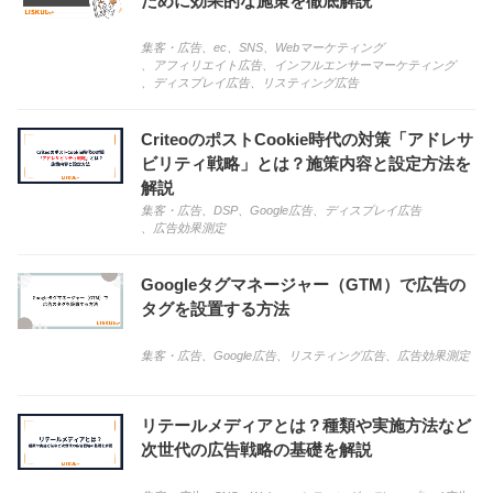
ために効果的な施策を徹底解説
集客・広告
、
ec
、
SNS
、
Webマーケティング
、
アフィリエイト広告
、
インフルエンサーマーケティング
、
ディスプレイ広告
、
リスティング広告
CriteoのポストCookie時代の対策「アドレサ
ビリティ戦略」とは？施策内容と設定方法を
解説
集客・広告
、
DSP
、
Google広告
、
ディスプレイ広告
、
広告効果測定
Googleタグマネージャー（GTM）で広告の
タグを設置する方法
集客・広告
、
Google広告
、
リスティング広告
、
広告効果測定
リテールメディアとは？種類や実施方法など
次世代の広告戦略の基礎を解説