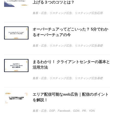
上げる３つのコツとは？
集客・広告
、
リスティング広告
、
リスティング広告応用
オーバーチュアってどこいった？ 5分でわか
るオーバーチュアの今
集客・広告
、
リスティング広告
、
リスティング広告基礎
まるわかり！ クライアントセンターの基本と
活用方法
集客・広告
、
リスティング広告
、
リスティング広告基礎
エリア配信可能なweb広告｜配信のポイント
を解説！
集客・広告
、
DSP
、
Facebook
、
GDN
、
PR
、
YDN