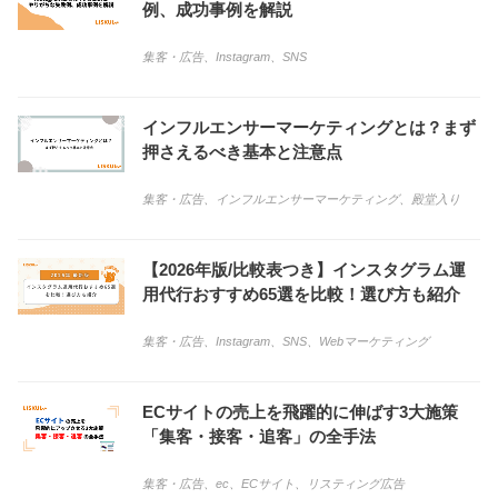
例、成功事例を解説
集客・広告
、
Instagram
、
SNS
インフルエンサーマーケティングとは？まず
押さえるべき基本と注意点
集客・広告
、
インフルエンサーマーケティング
、
殿堂入り
【2026年版/比較表つき】インスタグラム運
用代行おすすめ65選を比較！選び方も紹介
集客・広告
、
Instagram
、
SNS
、
Webマーケティング
ECサイトの売上を飛躍的に伸ばす3大施策
「集客・接客・追客」の全手法
集客・広告
、
ec
、
ECサイト
、
リスティング広告