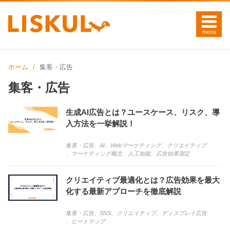
ホーム
集客・広告
集客・広告
生成AI広告とは？ユースケース、リスク、導
入方法を一挙解説！
集客・広告
、
AI
、
Webマーケティング
、
クリエイティブ
、
マーケティング概念
、
人工知能
、
広告効果測定
クリエイティブ最適化とは？広告効果を最大
化する最新アプローチを徹底解説
集客・広告
、
SNS
、
クリエイティブ
、
ディスプレイ広告
、
ヒートマップ