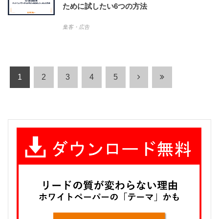
ために試したい6つの方法
集客・広告
1
2
3
4
5