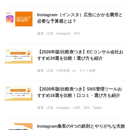
Instagram（インスタ）広告にかかる費用と
必要な予算感とは？
集客・広告
、
Instagram
、
SNS
【2026年版/比較表つき】ECコンサル会社お
すすめ34選を比較！選び方も紹介
集客・広告
、
CVR改善
、
ec
、
サイト改善
【2026年版/比較表つき】SNS管理ツールお
すすめ16選を比較！口コミ・選び方も紹介
集客・広告
、
Instaglam
、
LINE
、
SNS
、
Twitter
Instagram集客の4つの鉄則とやりがちな失敗