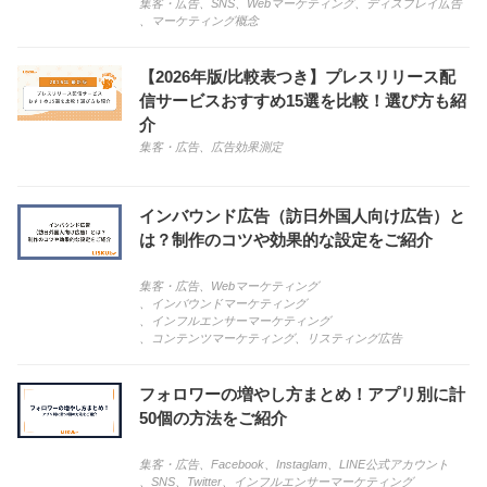
集客・広告
、
SNS
、
Webマーケティング
、
ディスプレイ広告
、
マーケティング概念
【2026年版/比較表つき】プレスリリース配
信サービスおすすめ15選を比較！選び方も紹
介
集客・広告
、
広告効果測定
インバウンド広告（訪日外国人向け広告）と
は？制作のコツや効果的な設定をご紹介
集客・広告
、
Webマーケティング
、
インバウンドマーケティング
、
インフルエンサーマーケティング
、
コンテンツマーケティング
、
リスティング広告
フォロワーの増やし方まとめ！アプリ別に計
50個の方法をご紹介
集客・広告
、
Facebook
、
Instaglam
、
LINE公式アカウント
、
SNS
、
Twitter
、
インフルエンサーマーケティング