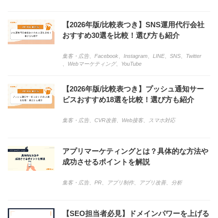
【2026年版/比較表つき】SNS運用代行会社
おすすめ30選を比較！選び方も紹介
集客・広告
、
Facebook
、
Instagram
、
LINE
、
SNS
、
Twitter
、
Webマーケティング
、
YouTube
【2026年版/比較表つき】プッシュ通知サー
ビスおすすめ18選を比較！選び方も紹介
集客・広告
、
CVR改善
、
Web接客
、
スマホ対応
アプリマーケティングとは？具体的な方法や
成功させるポイントを解説
集客・広告
、
PR
、
アプリ制作
、
アプリ改善
、
分析
【SEO担当者必見】ドメインパワーを上げる