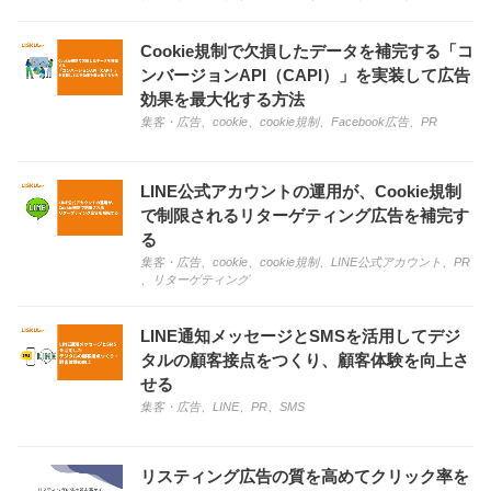
Cookie規制で欠損したデータを補完する「コ
ンバージョンAPI（CAPI）」を実装して広告
効果を最大化する方法
集客・広告
、
cookie
、
cookie規制
、
Facebook広告
、
PR
LINE公式アカウントの運用が、Cookie規制
で制限されるリターゲティング広告を補完す
る
集客・広告
、
cookie
、
cookie規制
、
LINE公式アカウント
、
PR
、
リターゲティング
LINE通知メッセージとSMSを活用してデジ
タルの顧客接点をつくり、顧客体験を向上さ
せる
集客・広告
、
LINE
、
PR
、
SMS
リスティング広告の質を高めてクリック率を