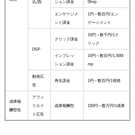
広告
ション課金
0Imp
エンゲージメ
1円～数百円/エン
ント課金
ゲージメント
10円～数千円/1ク
クリック課金
リック
DSP
インプレッ
10円～数百円/1,000I
ション課金
mp
動画広
再生課金
1円～数百円/1視聴
告
アフィ
成果報
リエイ
成果報酬型
100円～数万円/1成果
酬型告
ト広告