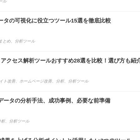
ール
ータの可視化に役立つツール15選を徹底比較
まとめ
、
分析ツール
き】アクセス解析ツールおすすめ28選を比較！選び方も紹
イト改善
、
ホームページ改善
、
分析
、
分析ツール
データの分析手法、成功事例、必要な前準備
分析
、
分析ツール