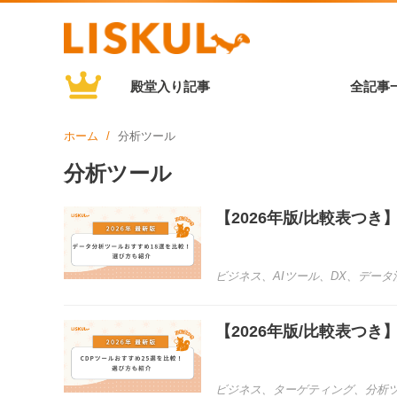
殿堂入り記事
全記事
ホーム
分析ツール
分析ツール
【2026年版/比較表つ
ビジネス
、
AIツール
、
DX
、
データ
【2026年版/比較表つ
ビジネス
、
ターゲティング
、
分析