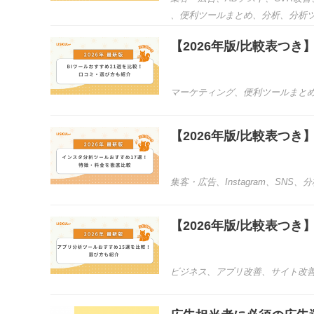
、
便利ツールまとめ
、
分析
、
分析
【2026年版/比較表つ
マーケティング
、
便利ツールまと
【2026年版/比較表つ
集客・広告
、
Instagram
、
SNS
、
分
【2026年版/比較表つ
ビジネス
、
アプリ改善
、
サイト改