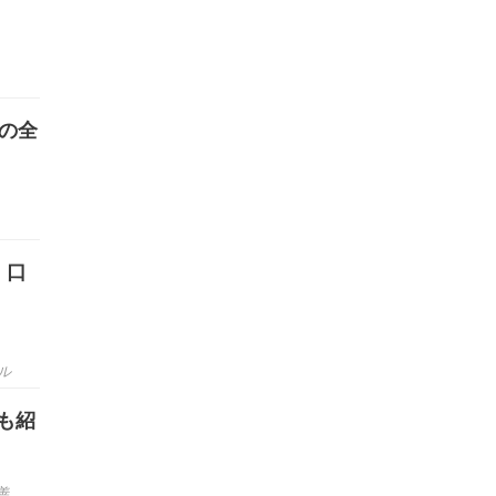
ルの全
！口
ル
も紹
善