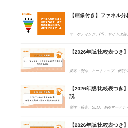
【画像付き】ファネル分
マーケティング
、
PR
、
サイト改善
【2026年版/比較表つ
接客・制作
、
ヒートマップ
、
便利
【2026年版/比較表つ
説
制作・接客
、
SEO
、
Webマーケテ
【2026年版/比較表つ