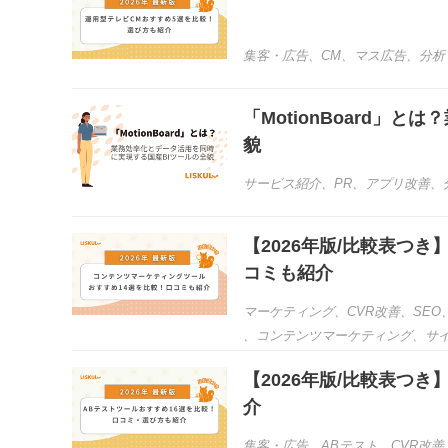
集客・広告
、
CM
、
マス広告
、
分析
「MotionBoard」
貌
サービス紹介
、
PR
、
アプリ改善
、
【2026年版/比較表つ
コミも紹介
マーケティング
、
CVR改善
、
SEO
、
コンテンツマーケティング
、
サ
【2026年版/比較表つ
介
集客・広告
、
ABテスト
、
CVR改善