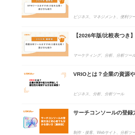
ビジネス
、
マネジメント
、
便利ツ
【2026年版/比較表つ
マーケティング
、
分析
、
分析ツー
VRIOとは？企業の資
ビジネス
、
分析
、
分析ツール
サーチコンソールの登録
制作・接客
、
Webサイト
、
分析ツ