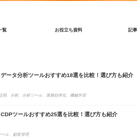
一覧
お役立ち資料
記
き】データ分析ツールおすすめ18選を比較！選び方も紹介
活用
、
分析
、
分析ツール
、
業務効率化
、
機械学習
き】CDPツールおすすめ25選を比較！選び方も紹介
ツール
、
顧客管理