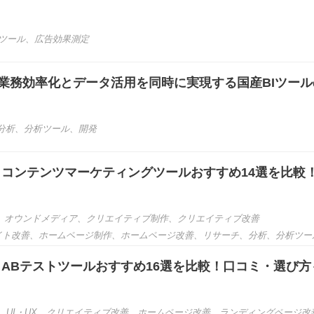
ツール
、
広告効果測定
とは？業務効率化とデータ活用を同時に実現する国産BIツー
分析
、
分析ツール
、
開発
き】コンテンツマーケティングツールおすすめ14選を比較
、
オウンドメディア
、
クリエイティブ制作
、
クリエイティブ改善
イト改善
、
ホームページ制作
、
ホームページ改善
、
リサーチ
、
分析
、
分析ツー
き】ABテストツールおすすめ16選を比較！口コミ・選び方
、
UI・UX
、
クリエイティブ改善
、
ホームページ改善
、
ランディングページ改