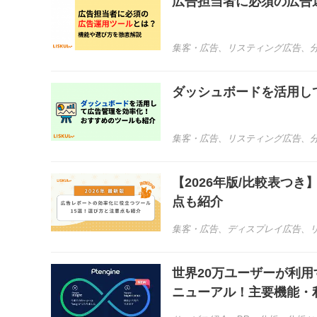
広告担当者に必須の広告
集客・広告
、
リスティング広告
、
ダッシュボードを活用し
集客・広告
、
リスティング広告
、
【2026年版/比較表つ
点も紹介
集客・広告
、
ディスプレイ広告
、
世界20万ユーザーが利用
ニューアル！主要機能・