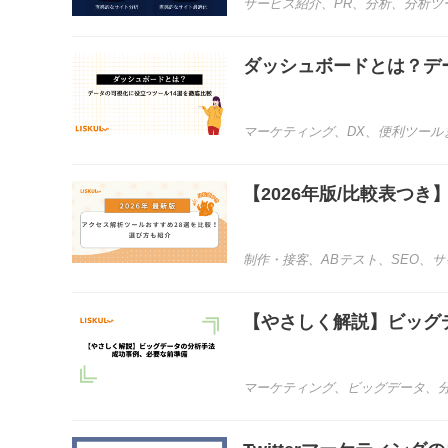
サービス紹介
、
PR
、
分析
、
分析ツ
ダッシュボードとは？デ
マーケティング
、
DX
、
便利ツール
【2026年版/比較表つ
制作・接客
、
ABテスト
、
SEO
、
サ
【やさしく解説】ビッグ
マーケティング
、
ビッグデータ
、