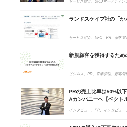
サービス紹介
、
BtoBマーケティン
ランドスケイプ社の「かん
サービス紹介
、
EFO
、
PR
、
顧客管
新規顧客を獲得するため
ビジネス
、
PR
、
営業管理
、
顧客管
PRの売上比率は50%以
Aカンパニーへ【ベクトル
インタビュー
、
PR
、
インタビュー