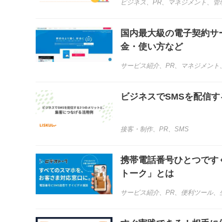
ビジネス
、
PR
、
マネジメント
、
管
国内最大級の電子契約サ
金・使い方など
サービス紹介
、
PR
、
マネジメント
ビジネスでSMSを配信
接客・制作
、
PR
、
SMS
携帯電話番号ひとつです
トーク」とは
サービス紹介
、
PR
、
便利ツール
、