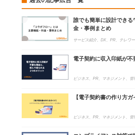
過去の記事広告一覧
誰でも簡単に設計できる
金・事例まとめ
サービス紹介
、
DX
、
PR
、
テレワー
電子契約に収入印紙が不
ビジネス
、
PR
、
マネジメント
、
管
【電子契約書の作り方ガ
ビジネス
、
PR
、
マネジメント
、
管