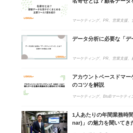
名寄せとは？顧客データ
マーケティング
、
PR
、
営業支援
、
データ分析に必要な「デ
マーケティング
、
PR
、
営業支援
、
アカウントベースドマー
のコツを解説
マーケティング
、
BtoBマーケティ
1人あたりの年間業務時間
nar)」の魅力を聞いてき