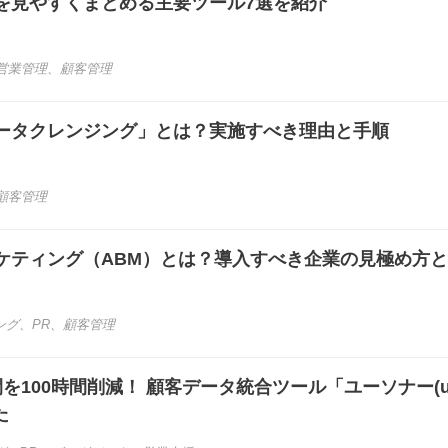
を見やすくまとめる主要ツール7選を紹介
営業管理
、
顧客管理
ータクレンジング」とは？実施すべき理由と手順
顧客管理
ケティング（ABM）とは？導入すべき企業の見極め方
ング
、
PR
、
顧客管理
を100時間削減！ 顧客データ統合ツール「ユーソナー(u
た