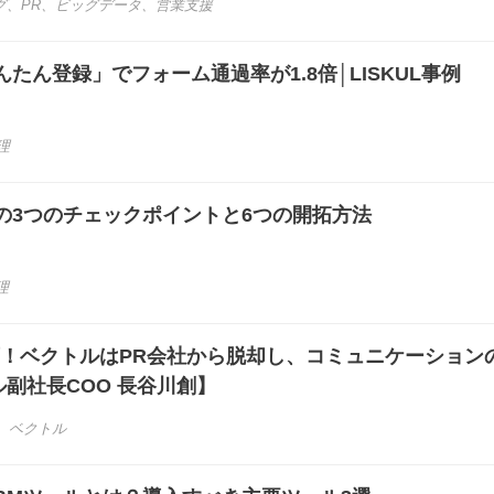
グ
、
PR
、
ビッグデータ
、
営業支援
たん登録」でフォーム通過率が1.8倍│LISKUL事例
理
の3つのチェックポイントと6つの開拓方法
理
下！ベクトルはPR会社から脱却し、コミュニケーションの
副社長COO 長谷川創】
、
ベクトル