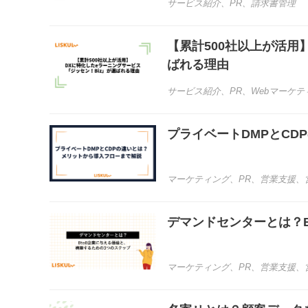
サービス紹介
、
PR
、
請求書管理
【累計500社以上が活用
ばれる理由
サービス紹介
、
PR
、
Webマーケテ
プライベートDMPとC
マーケティング
、
PR
、
営業支援
、
デマンドセンターとは？B
マーケティング
、
PR
、
営業支援
、