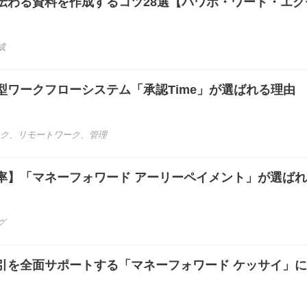
伝わる資料を作成するコツ28選【パワポ・ワード・エク
成
型ワークフローシステム「承認Time」が選ばれる理由
ク
、
リモートワーク
、
管理
率】「マネーフォワード アーリーペイメント」が選ば
グ
引を全面サポートする「マネーフォワード ケッサイ」