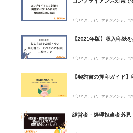
コンプライアンス対策で
ビジネス
、
PR
、
マネジメント
、
管
【2021年版】収入印
ビジネス
、
PR
、
マネジメント
、
管
【契約書の押印ガイド】
ビジネス
、
PR
、
マネジメント
、
管
経営者・経理担当者必見