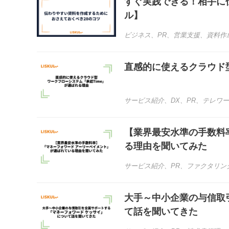
すぐ実践できる！相手に
ル】
ビジネス
、
PR
、
営業支援
、
資料作
直感的に使えるクラウド
サービス紹介
、
DX
、
PR
、
テレワー
【業界最安水準の手数料
る理由を聞いてみた
サービス紹介
、
PR
、
ファクタリン
大手～中小企業の与信取
て話を聞いてきた