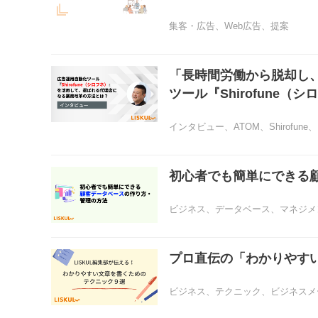
集客・広告
、
Web広告
、
提案
「長時間労働から脱却し
ツール『Shirofune
インタビュー
、
ATOM
、
Shirofune
、
初心者でも簡単にできる
ビジネス
、
データベース
、
マネジメ
プロ直伝の「わかりやす
ビジネス
、
テクニック
、
ビジネスメ