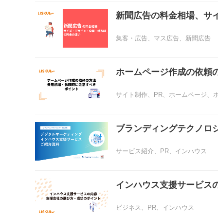
新聞広告の料金相場、サ
集客・広告
、
マス広告
、
新聞広告
ホームページ作成の依頼
サイト制作
、
PR
、
ホームページ
、
ブランディングテクノロ
サービス紹介
、
PR
、
インハウス
インハウス支援サービス
ビジネス
、
PR
、
インハウス