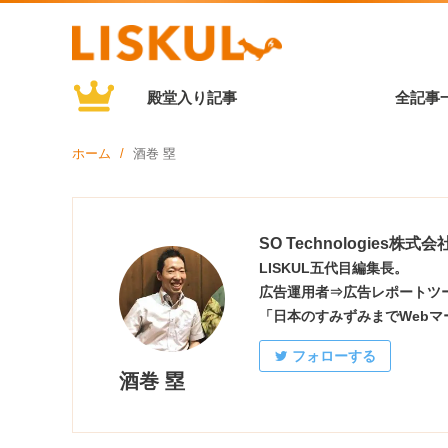
殿堂入り記事
全記事
ホーム
酒巻 塁
SO Technologies株式会
LISKUL五代目編集長。
広告運用者⇒広告レポートツー
「日本のすみずみまでWeb
フォローする
酒巻 塁