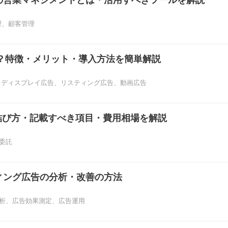
の営業マネジメントとは・活用すべきツールを解説
理
、
顧客管理
は？特徴・メリット・導入方法を簡単解説
、
ディスプレイ広告
、
リスティング広告
、
動画広告
結び方・記載すべき項目・費用相場を解説
委託
ィング広告の分析・改善の方法
析
、
広告効果測定
、
広告運用