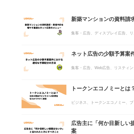
新築マンションの資料請
集客・広告
、
ディスプレイ広告
、
リ
ネット広告の少額予算案
集客・広告
、
Web広告
、
リスティン
トークンエコノミーとは
ビジネス
、
トークンエコノミー
、
ブ
広告主に「何か目新しい
案