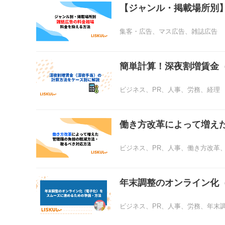
【ジャンル・掲載場所別
集客・広告
、
マス広告
、
雑誌広告
簡単計算！深夜割増賃金
ビジネス
、
PR
、
人事
、
労務
、
経理
働き方改革によって増え
ビジネス
、
PR
、
人事
、
働き方改革
年末調整のオンライン化
ビジネス
、
PR
、
人事
、
労務
、
年末