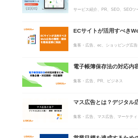
サービス紹介
、
PR
、
SEO
、
SEOツ
ECサイトが活用すべきW
集客・広告
、
ec
、
ショッピング広告
電子帳簿保存法の対応内
集客・広告
、
PR
、
ビジネス
マス広告とは？デジタル
集客・広告
、
マス広告
、
マーケティ