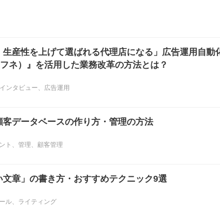
、生産性を上げて選ばれる代理店になる」広告運用自動
（シロフネ）』を活用した業務改革の方法とは？
インタビュー
、
広告運用
顧客データベースの作り方・管理の方法
ント
、
管理
、
顧客管理
い文章」の書き方・おすすめテクニック9選
ール
、
ライティング