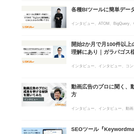
各種BIツールに簡単データ
インタビュー
、
ATOM
、
BigQuery
、
開始2か月で月100件以
理解にあり｜ガラパゴス
インタビュー
、
インタビュー
、
コン
動画広告のプロに聞く、
方
インタビュー
、
インタビュー
、
動画
SEOツール『Keywor