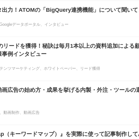
出力！ATOMの「BigQuery連携機能」について聞い
Googleデータポータル
、
インタビュー
上のリードを獲得！秘訣は毎月1本以上の資料追加による
様事例インタビュー
テンツマーケティング
、
ホワイトペーパー
、
リード獲得
動画広告の始め方・成果を挙げる内製・外注・ツールの
、
動画制作
、
動画広告
dmap（キーワードマップ）』を実際に使って記事制作し