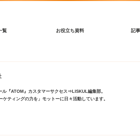
一覧
お役立ち資料
記
社
ル『ATOM』カスタマーサクセス⇒LISKUL編集部。
マーケティングの力を」モットーに日々活動しています。