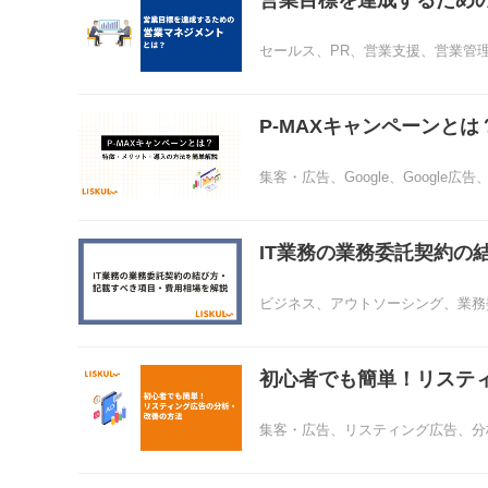
営業目標を達成するため
セールス
、
PR
、
営業支援
、
営業管
P-MAXキャンペーンと
集客・広告
、
Google
、
Google広告
IT業務の業務委託契約の
ビジネス
、
アウトソーシング
、
業務
初心者でも簡単！リステ
集客・広告
、
リスティング広告
、
分