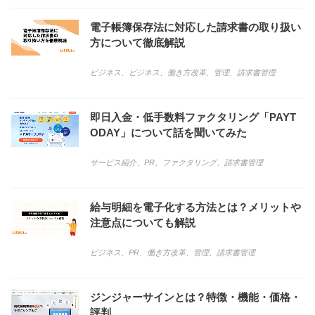
電子帳簿保存法に対応した請求書の取り扱い
方について徹底解説
ビジネス
、
ビジネス
、
働き方改革
、
管理
、
請求書管理
即日入金・低手数料ファクタリング「PAYT
ODAY」について話を聞いてみた
サービス紹介
、
PR
、
ファクタリング
、
請求書管理
給与明細を電子化する方法とは？メリットや
注意点についても解説
ビジネス
、
PR
、
働き方改革
、
管理
、
請求書管理
ジンジャーサインとは？特徴・機能・価格・
評判