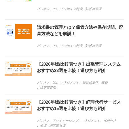
ビジネス
、
PR
、
インボイス制度
、
請求書管理
請求書の管理とは？保管方法や保存期間、廃
棄方法などを解説！
ビジネス
、
PR
、
インボイス制度
、
請求書管理
【2026年版/比較表つき】出張管理システム
おすすめ23選を比較！選び方も紹介
ビジネス
、
DX
、
マネジメント
、
業務効率化
、
経費
、
請求書管理
【2026年版/比較表つき】経理代行サービス
おすすめ15選を比較！選び方も紹介
ビジネス
、
アウトソーシング
、
マネジメント
、
代行会社
、
経理
、
請求書管理