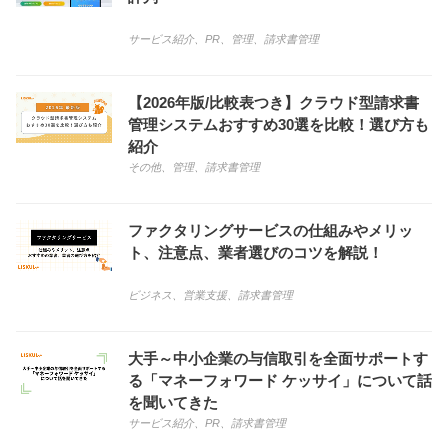
サービス紹介
、
PR
、
管理
、
請求書管理
【2026年版/比較表つき】クラウド型請求書
管理システムおすすめ30選を比較！選び方も
紹介
その他
、
管理
、
請求書管理
ファクタリングサービスの仕組みやメリッ
ト、注意点、業者選びのコツを解説！
ビジネス
、
営業支援
、
請求書管理
大手～中小企業の与信取引を全面サポートす
る「マネーフォワード ケッサイ」について話
を聞いてきた
サービス紹介
、
PR
、
請求書管理