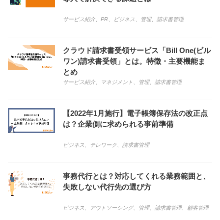
サービス紹介
、
PR
、
ビジネス
、
管理
、
請求書管理
クラウド請求書受領サービス「Bill One(ビル
ワン)請求書受領」とは。特徴・主要機能ま
とめ
サービス紹介
、
マネジメント
、
管理
、
請求書管理
【2022年1月施行】電子帳簿保存法の改正点
は？企業側に求められる事前準備
ビジネス
、
テレワーク
、
請求書管理
事務代行とは？対応してくれる業務範囲と、
失敗しない代行先の選び方
ビジネス
、
アウトソーシング
、
管理
、
請求書管理
、
顧客管理