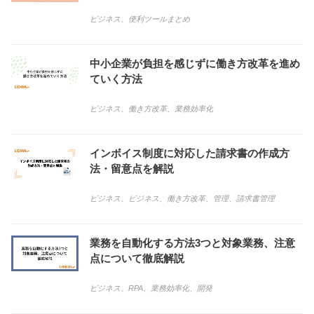
ビジネス
、
便利ツールまとめ
中小企業が負担を感じずに働き方改革を進め
ていく方法
ビジネス
、
働き方改革
、
業務効率化
インボイス制度に対応した請求書の作成方
法・留意点を解説
ビジネス
、
ビジネス
、
働き方改革
、
管理
、
請求書管理
業務を自動化する方法3つと対象業務、注意
点について徹底解説
ビジネス
、
RPA
、
業務効率化
、
開発