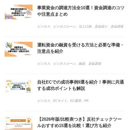
事業資金の調達方法全10選！資金調達のコツ
や注意点まとめ
ビジネス
、
ビジネスローン
、
法人口座
、
資金繰り
、
資金調達
運転資金の融資を受ける方法と必要な準備・
注意点を紹介
ビジネス
、
ビジネスローン
、
融資
、
資金調達
自社ECでの成功事例9選を紹介！事例に共通
する成功ポイントも解説
ビジネス
、
ECサイト
、
EC運用
、
PR
【2026年版/比較表つき】反社チェックツー
ルおすすめ15選を比較！選び方も紹介