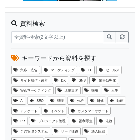
資料検索
キーワードから資料を探す
集客・広告
マーケティング
EC
セールス
サイト制作・改善
DX
SNS
業務効率化
Webマーケティング
店舗集客
採用
人事
AI
SEO
経理
分析
研修
動画
アンケート
イベント
カスタマーサポート
PR
プロジェクト管理
福利厚生
法務
予約管理システム
リード獲得
法人回線