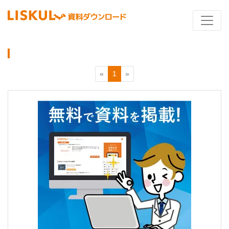
«
1
»