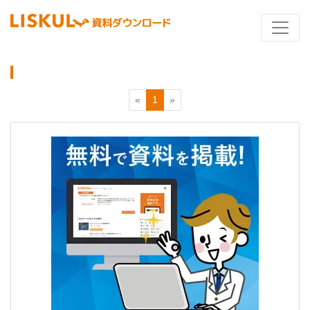
«
1
»