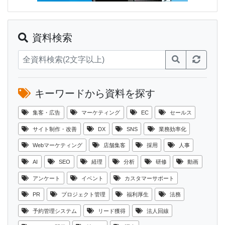
資料検索
キーワードから資料を探す
集客・広告
マーケティング
EC
セールス
サイト制作・改善
DX
SNS
業務効率化
Webマーケティング
店舗集客
採用
人事
AI
SEO
経理
分析
研修
動画
アンケート
イベント
カスタマーサポート
PR
プロジェクト管理
福利厚生
法務
予約管理システム
リード獲得
法人回線