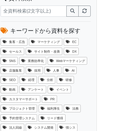
キーワードから資料を探す
集客・広告
マーケティング
EC
セールス
サイト制作・改善
DX
SNS
業務効率化
Webマーケティング
店舗集客
採用
人事
AI
SEO
経理
分析
研修
動画
アンケート
イベント
カスタマーサポート
PR
プロジェクト管理
福利厚生
法務
予約管理システム
リード獲得
法人回線
システム開発
情シス