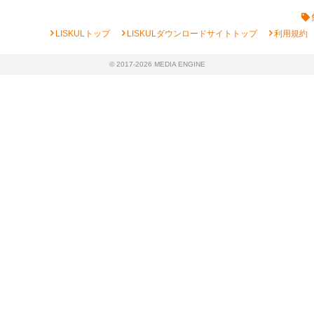
chevron_right
chevron_right
chevron_right
LISKULトップ
LISKULダウンロードサイトトップ
利用規約
© 2017-2026 MEDIA ENGINE