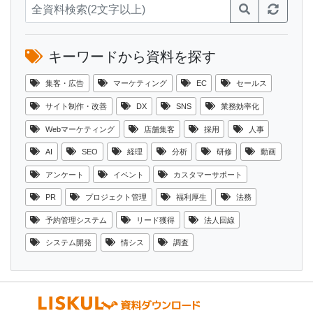
キーワードから資料を探す
集客・広告
マーケティング
EC
セールス
サイト制作・改善
DX
SNS
業務効率化
Webマーケティング
店舗集客
採用
人事
AI
SEO
経理
分析
研修
動画
アンケート
イベント
カスタマーサポート
PR
プロジェクト管理
福利厚生
法務
予約管理システム
リード獲得
法人回線
システム開発
情シス
調査