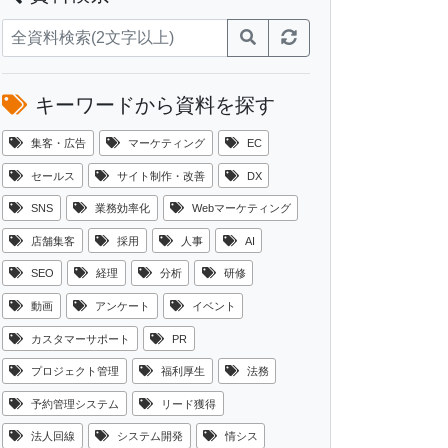
キーワードから資料を探す
集客・広告
マーケティング
EC
セールス
サイト制作・改善
DX
SNS
業務効率化
Webマーケティング
店舗集客
採用
人事
AI
SEO
経理
分析
研修
動画
アンケート
イベント
カスタマーサポート
PR
プロジェクト管理
福利厚生
法務
予約管理システム
リード獲得
法人回線
システム開発
情シス