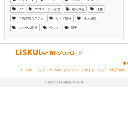
PR
プロジェクト管理
福利厚生
法務
予約管理システム
リード獲得
法人回線
システム開発
情シス
調査
chevron_right
chevron_right
chevron_right
LISKULトップ
LISKULダウンロードサイトトップ
利用規約
© 2017-2026 MEDIA ENGINE