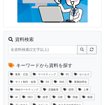
資料検索
キーワードから資料を探す
集客・広告
マーケティング
EC
セールス
サイト制作・改善
DX
SNS
業務効率化
Webマーケティング
店舗集客
採用
人事
AI
SEO
経理
分析
研修
動画
アンケート
イベント
カスタマーサポート