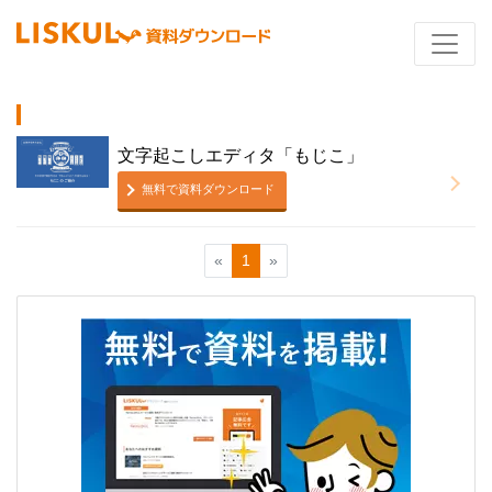
文字起こしエディタ「もじこ」
無料で資料ダウンロード
«
1
»