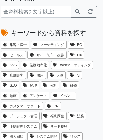
キーワードから資料を探す
集客・広告
マーケティング
EC
セールス
サイト制作・改善
DX
SNS
業務効率化
Webマーケティング
店舗集客
採用
人事
AI
SEO
経理
分析
研修
動画
アンケート
イベント
カスタマーサポート
PR
プロジェクト管理
福利厚生
法務
予約管理システム
リード獲得
法人回線
システム開発
情シス