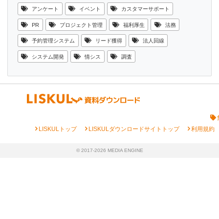
アンケート
イベント
カスタマーサポート
PR
プロジェクト管理
福利厚生
法務
予約管理システム
リード獲得
法人回線
システム開発
情シス
調査
chevron_right
chevron_right
chevron_right
LISKULトップ
LISKULダウンロードサイトトップ
利用規約
© 2017-2026 MEDIA ENGINE