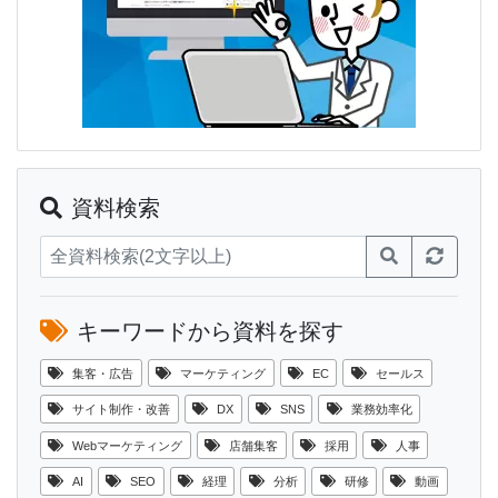
資料検索
キーワードから資料を探す
集客・広告
マーケティング
EC
セールス
サイト制作・改善
DX
SNS
業務効率化
Webマーケティング
店舗集客
採用
人事
AI
SEO
経理
分析
研修
動画