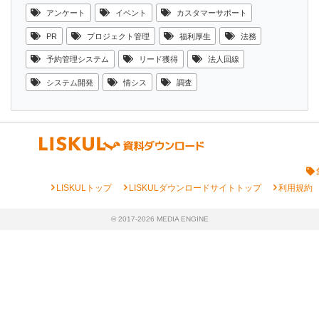
アンケート
イベント
カスタマーサポート
PR
プロジェクト管理
福利厚生
法務
予約管理システム
リード獲得
法人回線
システム開発
情シス
調査
chevron_right
chevron_right
chevron_right
LISKULトップ
LISKULダウンロードサイトトップ
利用規約
© 2017-2026 MEDIA ENGINE