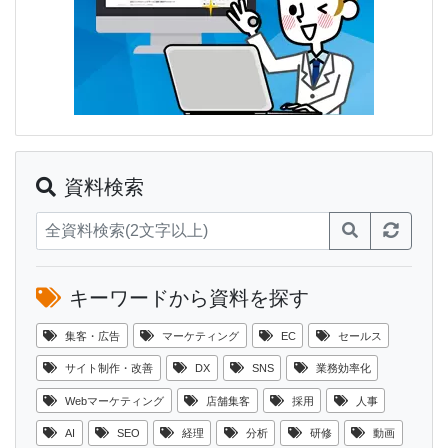
資料検索
キーワードから資料を探す
集客・広告
マーケティング
EC
セールス
サイト制作・改善
DX
SNS
業務効率化
Webマーケティング
店舗集客
採用
人事
AI
SEO
経理
分析
研修
動画