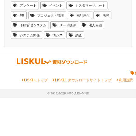
アンケート
イベント
カスタマーサポート
PR
プロジェクト管理
福利厚生
法務
予約管理システム
リード獲得
法人回線
システム開発
情シス
調査
chevron_right
chevron_right
chevron_right
LISKULトップ
LISKULダウンロードサイトトップ
利用規約
© 2017-2026 MEDIA ENGINE