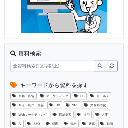
資料検索
キーワードから資料を探す
集客・広告
マーケティング
EC
セールス
サイト制作・改善
DX
SNS
業務効率化
Webマーケティング
店舗集客
採用
人事
AI
SEO
経理
分析
研修
動画