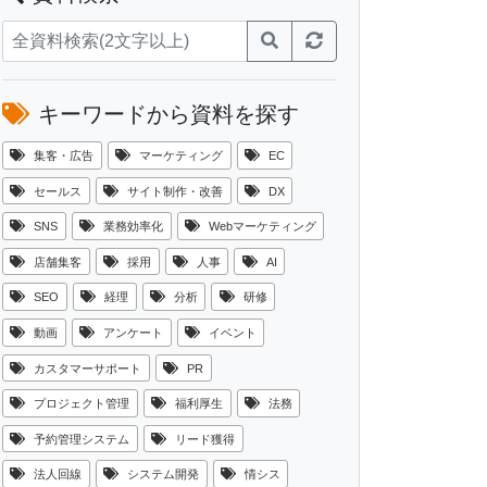
キーワードから資料を探す
集客・広告
マーケティング
EC
セールス
サイト制作・改善
DX
SNS
業務効率化
Webマーケティング
店舗集客
採用
人事
AI
SEO
経理
分析
研修
動画
アンケート
イベント
カスタマーサポート
PR
プロジェクト管理
福利厚生
法務
予約管理システム
リード獲得
法人回線
システム開発
情シス