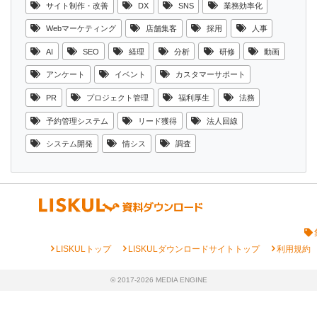
サイト制作・改善
DX
SNS
業務効率化
Webマーケティング
店舗集客
採用
人事
AI
SEO
経理
分析
研修
動画
アンケート
イベント
カスタマーサポート
PR
プロジェクト管理
福利厚生
法務
予約管理システム
リード獲得
法人回線
システム開発
情シス
調査
chevron_right
chevron_right
chevron_right
LISKULトップ
LISKULダウンロードサイトトップ
利用規約
© 2017-2026 MEDIA ENGINE