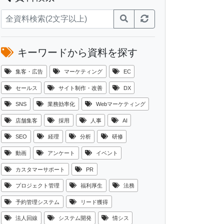
キーワードから資料を探す
集客・広告
マーケティング
EC
セールス
サイト制作・改善
DX
SNS
業務効率化
Webマーケティング
店舗集客
採用
人事
AI
SEO
経理
分析
研修
動画
アンケート
イベント
カスタマーサポート
PR
プロジェクト管理
福利厚生
法務
予約管理システム
リード獲得
法人回線
システム開発
情シス