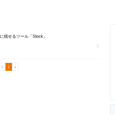
残せるツール「Stock」
«
1
»