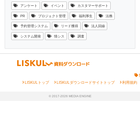
アンケート
イベント
カスタマーサポート
PR
プロジェクト管理
福利厚生
法務
予約管理システム
リード獲得
法人回線
システム開発
情シス
調査
chevron_right
chevron_right
chevron_right
LISKULトップ
LISKULダウンロードサイトトップ
利用規約
© 2017-2026 MEDIA ENGINE