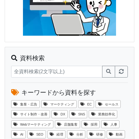
資料検索
キーワードから資料を探す
集客・広告
マーケティング
EC
セールス
サイト制作・改善
DX
SNS
業務効率化
Webマーケティング
店舗集客
採用
人事
AI
SEO
経理
分析
研修
動画