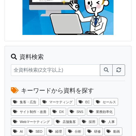
資料検索
キーワードから資料を探す
集客・広告
マーケティング
EC
セールス
サイト制作・改善
DX
SNS
業務効率化
Webマーケティング
店舗集客
採用
人事
AI
SEO
経理
分析
研修
動画