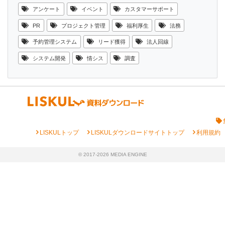
アンケート
イベント
カスタマーサポート
PR
プロジェクト管理
福利厚生
法務
予約管理システム
リード獲得
法人回線
システム開発
情シス
調査
chevron_right
chevron_right
chevron_right
LISKULトップ
LISKULダウンロードサイトトップ
利用規約
© 2017-2026 MEDIA ENGINE