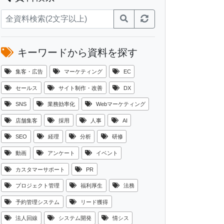
キーワードから資料を探す
集客・広告
マーケティング
EC
セールス
サイト制作・改善
DX
SNS
業務効率化
Webマーケティング
店舗集客
採用
人事
AI
SEO
経理
分析
研修
動画
アンケート
イベント
カスタマーサポート
PR
プロジェクト管理
福利厚生
法務
予約管理システム
リード獲得
法人回線
システム開発
情シス