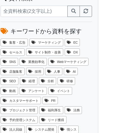
キーワードから資料を探す
集客・広告
マーケティング
EC
セールス
サイト制作・改善
DX
SNS
業務効率化
Webマーケティング
店舗集客
採用
人事
AI
SEO
経理
分析
研修
動画
アンケート
イベント
カスタマーサポート
PR
プロジェクト管理
福利厚生
法務
予約管理システム
リード獲得
法人回線
システム開発
情シス