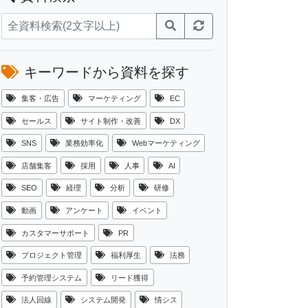
キーワードから資料を探す
集客・広告
マーケティング
EC
セールス
サイト制作・改善
DX
SNS
業務効率化
Webマーケティング
店舗集客
採用
人事
AI
SEO
経理
分析
研修
動画
アンケート
イベント
カスタマーサポート
PR
プロジェクト管理
福利厚生
法務
予約管理システム
リード獲得
法人回線
システム開発
情シス