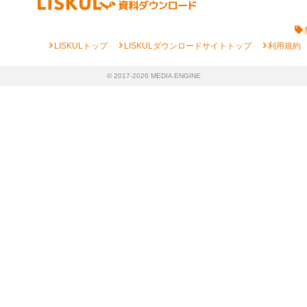
chevron_right
chevron_right
chevron_right
LISKULトップ
LISKULダウンロードサイトトップ
利用規約
© 2017-2026 MEDIA ENGINE