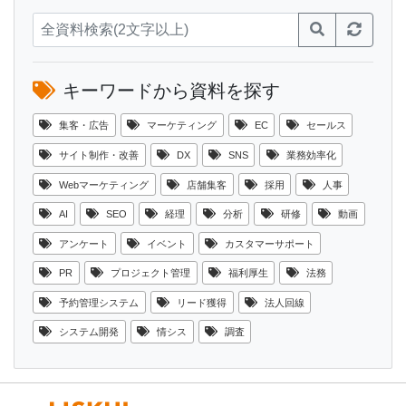
キーワードから資料を探す
集客・広告
マーケティング
EC
セールス
サイト制作・改善
DX
SNS
業務効率化
Webマーケティング
店舗集客
採用
人事
AI
SEO
経理
分析
研修
動画
アンケート
イベント
カスタマーサポート
PR
プロジェクト管理
福利厚生
法務
予約管理システム
リード獲得
法人回線
システム開発
情シス
調査