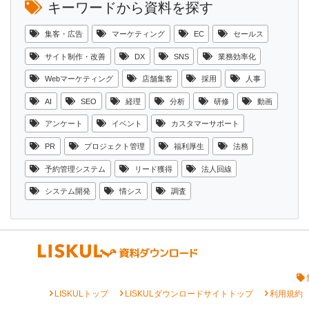
キーワードから資料を探す
集客・広告
マーケティング
EC
セールス
サイト制作・改善
DX
SNS
業務効率化
Webマーケティング
店舗集客
採用
人事
AI
SEO
経理
分析
研修
動画
アンケート
イベント
カスタマーサポート
PR
プロジェクト管理
福利厚生
法務
予約管理システム
リード獲得
法人回線
システム開発
情シス
調査
chevron_right
chevron_right
chevron_right
LISKULトップ
LISKULダウンロードサイトトップ
利用規約