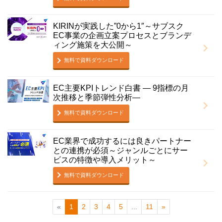
KIRINが実践した”0から1″～サブスク
EC事業の企画立案プロセスとブランデ
ィング施策を大公開～
無料で資料ダウンロード
EC主要KPIトレンド白書 ― 9指標の月
次推移と季節弾性分析―
無料で資料ダウンロード
EC業界で成功するには良きパートナー
との連携が必須～ジャンルごとにサー
ビスの特徴や導入メリット～
無料で資料ダウンロード
«
1
2
3
4
5
...
11
»