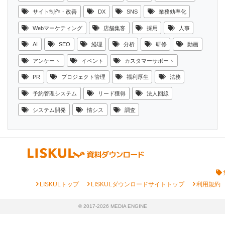
サイト制作・改善
DX
SNS
業務効率化
Webマーケティング
店舗集客
採用
人事
AI
SEO
経理
分析
研修
動画
アンケート
イベント
カスタマーサポート
PR
プロジェクト管理
福利厚生
法務
予約管理システム
リード獲得
法人回線
システム開発
情シス
調査
chevron_right
chevron_right
chevron_right
LISKULトップ
LISKULダウンロードサイトトップ
利用規約
© 2017-2026 MEDIA ENGINE