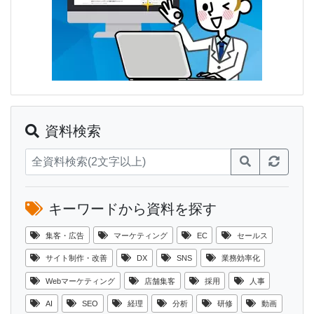
資料検索
キーワードから資料を探す
集客・広告
マーケティング
EC
セールス
サイト制作・改善
DX
SNS
業務効率化
Webマーケティング
店舗集客
採用
人事
AI
SEO
経理
分析
研修
動画