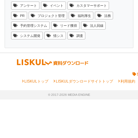
アンケート
イベント
カスタマーサポート
PR
プロジェクト管理
福利厚生
法務
予約管理システム
リード獲得
法人回線
システム開発
情シス
調査
chevron_right
chevron_right
chevron_right
LISKULトップ
LISKULダウンロードサイトトップ
利用規約
© 2017-2026 MEDIA ENGINE