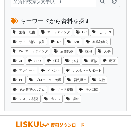
キーワードから資料を探す
集客・広告
マーケティング
EC
セールス
サイト制作・改善
DX
SNS
業務効率化
Webマーケティング
店舗集客
採用
人事
AI
SEO
経理
分析
研修
動画
アンケート
イベント
カスタマーサポート
PR
プロジェクト管理
福利厚生
法務
予約管理システム
リード獲得
法人回線
システム開発
情シス
調査