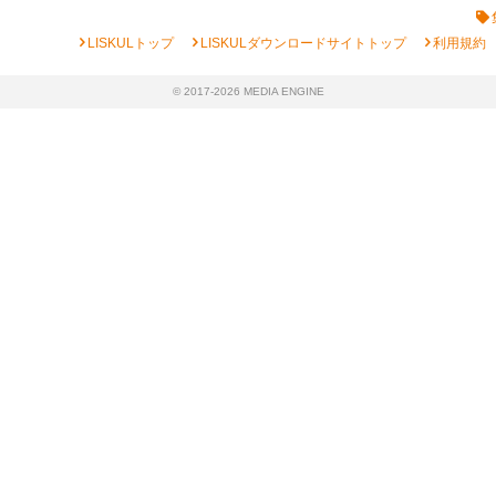
chevron_right
chevron_right
chevron_right
LISKULトップ
LISKULダウンロードサイトトップ
利用規約
© 2017-2026 MEDIA ENGINE