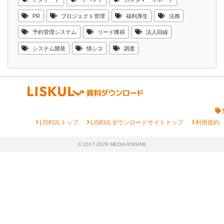
PR
プロジェクト管理
福利厚生
法務
予約管理システム
リード獲得
法人回線
システム開発
情シス
調査
chevron_right
chevron_right
chevron_right
LISKULトップ
LISKULダウンロードサイトトップ
利用規約
© 2017-2026 MEDIA ENGINE