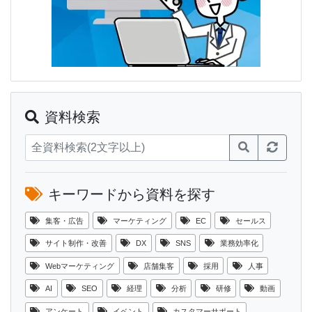
資料検索
キーワードから資料を探す
集客・広告
マーケティング
EC
セールス
サイト制作・改善
DX
SNS
業務効率化
Webマーケティング
店舗集客
採用
人事
AI
SEO
経理
分析
研修
動画
アンケート
イベント
カスタマーサポート