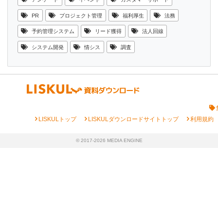
PR
プロジェクト管理
福利厚生
法務
予約管理システム
リード獲得
法人回線
システム開発
情シス
調査
chevron_right
chevron_right
chevron_right
LISKULトップ
LISKULダウンロードサイトトップ
利用規約
© 2017-2026 MEDIA ENGINE