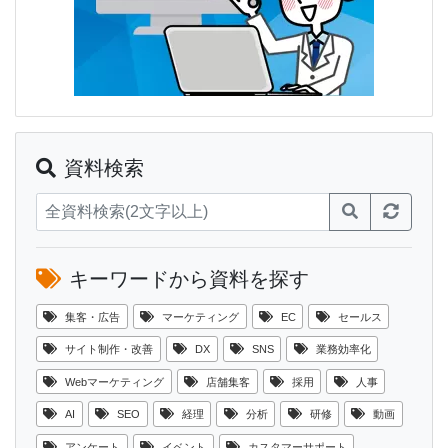
資料検索
キーワードから資料を探す
集客・広告
マーケティング
EC
セールス
サイト制作・改善
DX
SNS
業務効率化
Webマーケティング
店舗集客
採用
人事
AI
SEO
経理
分析
研修
動画
アンケート
イベント
カスタマーサポート