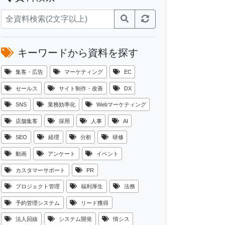
キーワードから資料を探す
集客・広告
マーケティング
EC
セールス
サイト制作・改善
DX
SNS
業務効率化
Webマーケティング
店舗集客
採用
人事
AI
SEO
経理
分析
研修
動画
アンケート
イベント
カスタマーサポート
PR
プロジェクト管理
福利厚生
法務
予約管理システム
リード獲得
法人回線
システム開発
情シス