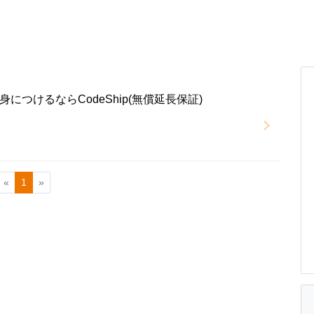
につけるならCodeShip(無償延長保証)
«
1
»