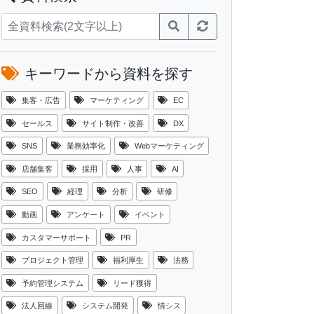
キーワードから資料を探す
集客・広告
マーケティング
EC
セールス
サイト制作・改善
DX
SNS
業務効率化
Webマーケティング
店舗集客
採用
人事
AI
SEO
経理
分析
研修
動画
アンケート
イベント
カスタマーサポート
PR
プロジェクト管理
福利厚生
法務
予約管理システム
リード獲得
法人回線
システム開発
情シス