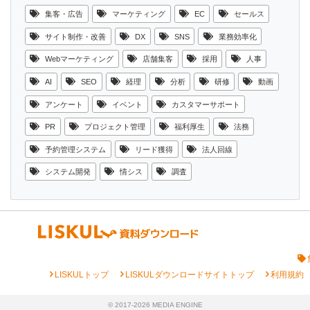
集客・広告
マーケティング
EC
セールス
サイト制作・改善
DX
SNS
業務効率化
Webマーケティング
店舗集客
採用
人事
AI
SEO
経理
分析
研修
動画
アンケート
イベント
カスタマーサポート
PR
プロジェクト管理
福利厚生
法務
予約管理システム
リード獲得
法人回線
システム開発
情シス
調査
chevron_right
chevron_right
chevron_right
LISKULトップ
LISKULダウンロードサイトトップ
利用規約
© 2017-2026 MEDIA ENGINE