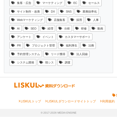
集客・広告
マーケティング
EC
セールス
サイト制作・改善
DX
SNS
業務効率化
Webマーケティング
店舗集客
採用
人事
AI
SEO
経理
分析
研修
動画
アンケート
イベント
カスタマーサポート
PR
プロジェクト管理
福利厚生
法務
予約管理システム
リード獲得
法人回線
システム開発
情シス
調査
chevron_right
chevron_right
chevron_right
LISKULトップ
LISKULダウンロードサイトトップ
利用規約
© 2017-2026 MEDIA ENGINE