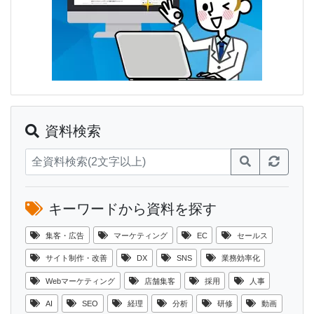
資料検索
キーワードから資料を探す
集客・広告
マーケティング
EC
セールス
サイト制作・改善
DX
SNS
業務効率化
Webマーケティング
店舗集客
採用
人事
AI
SEO
経理
分析
研修
動画