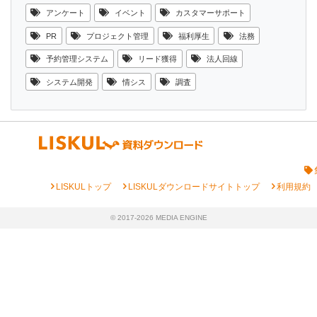
アンケート
イベント
カスタマーサポート
PR
プロジェクト管理
福利厚生
法務
予約管理システム
リード獲得
法人回線
システム開発
情シス
調査
chevron_right
chevron_right
chevron_right
LISKULトップ
LISKULダウンロードサイトトップ
利用規約
© 2017-2026 MEDIA ENGINE