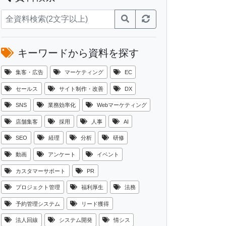
キーワードから資料を探す
集客・広告
マーケティング
EC
セールス
サイト制作・改善
DX
SNS
業務効率化
Webマーケティング
店舗集客
採用
人事
AI
SEO
経理
分析
研修
動画
アンケート
イベント
カスタマーサポート
PR
プロジェクト管理
福利厚生
法務
予約管理システム
リード獲得
法人回線
システム開発
情シス