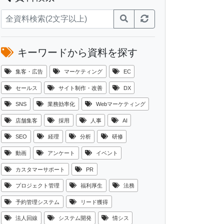
キーワードから資料を探す
集客・広告
マーケティング
EC
セールス
サイト制作・改善
DX
SNS
業務効率化
Webマーケティング
店舗集客
採用
人事
AI
SEO
経理
分析
研修
動画
アンケート
イベント
カスタマーサポート
PR
プロジェクト管理
福利厚生
法務
予約管理システム
リード獲得
法人回線
システム開発
情シス